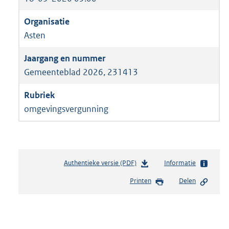
Asten
Gemeenteblad 2026, 231413
omgevingsvergunning
Authentieke versie (PDF)
b
Informatie
e
Printen
Delen
s
t
a
n
d