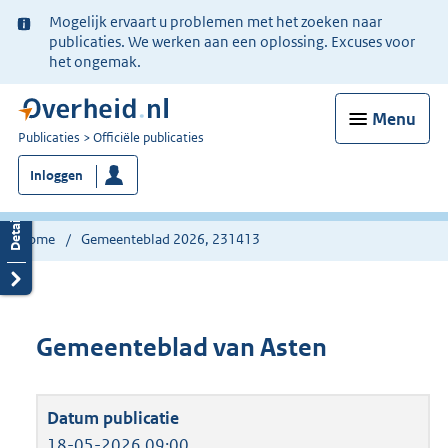
Ter
Mogelijk ervaart u problemen met het zoeken naar
informatie:
publicaties. We werken aan een oplossing. Excuses voor
het ongemak.
Menu
U
Publicaties
Officiële publicaties
bent
Inloggen
nu
hier:
Home
Gemeenteblad 2026, 231413
Gemeenteblad van Asten
18-05-2026 09:00