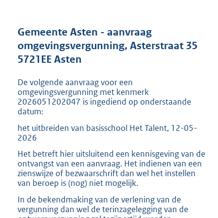
s
g
r
Gemeente Asten - aanvraag
o
omgevingsvergunning, Asterstraat 35
o
5721EE Asten
t
t
e
De volgende aanvraag voor een
:
omgevingsvergunning met kenmerk
2
2026051202047 is ingediend op onderstaande
datum:
1
7
het uitbreiden van basisschool Het Talent, 12-05-
K
2026
b
Het betreft hier uitsluitend een kennisgeving van de
ontvangst van een aanvraag. Het indienen van een
zienswijze of bezwaarschrift dan wel het instellen
van beroep is (nog) niet mogelijk.
In de bekendmaking van de verlening van de
vergunning dan wel de terinzagelegging van de