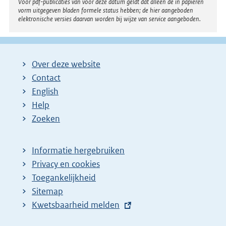
Voor pdf-publicaties van vóór deze datum geldt dat alleen de in papieren
vorm uitgegeven bladen formele status hebben; de hier aangeboden
elektronische versies daarvan worden bij wijze van service aangeboden.
Over deze website
Contact
English
Help
Zoeken
Informatie hergebruiken
Privacy en cookies
Toegankelijkheid
Sitemap
E
Kwetsbaarheid melden
x