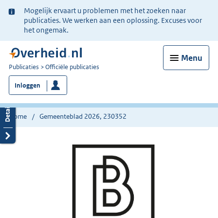
Ter
Mogelijk ervaart u problemen met het zoeken naar
informatie:
publicaties. We werken aan een oplossing. Excuses voor
het ongemak.
Menu
U
Publicaties
Officiële publicaties
bent
Inloggen
nu
hier:
Home
Gemeenteblad 2026, 230352