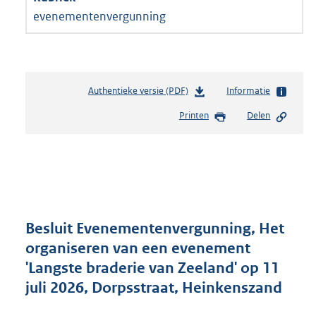
evenementenvergunning
Authentieke versie (PDF)
b
Informatie
e
Printen
Delen
s
t
a
n
d
s
g
r
Besluit Evenementenvergunning, Het
o
organiseren van een evenement
o
'Langste braderie van Zeeland' op 11
t
t
juli 2026, Dorpsstraat, Heinkenszand
e
: