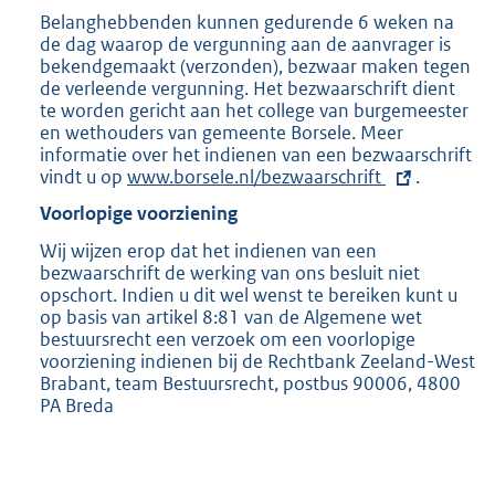
Belanghebbenden kunnen gedurende 6 weken na
de dag waarop de vergunning aan de aanvrager is
bekendgemaakt (verzonden), bezwaar maken tegen
de verleende vergunning. Het bezwaarschrift dient
te worden gericht aan het college van burgemeester
en wethouders van gemeente Borsele. Meer
informatie over het indienen van een bezwaarschrift
vindt u op
E
www.borsele.nl/bezwaarschrift
.
x
Voorlopige voorziening
t
e
Wij wijzen erop dat het indienen van een
r
bezwaarschrift de werking van ons besluit niet
n
opschort. Indien u dit wel wenst te bereiken kunt u
e
op basis van artikel 8:81 van de Algemene wet
l
bestuursrecht een verzoek om een voorlopige
i
voorziening indienen bij de Rechtbank Zeeland-West
n
Brabant, team Bestuursrecht, postbus 90006, 4800
k
PA Breda
: