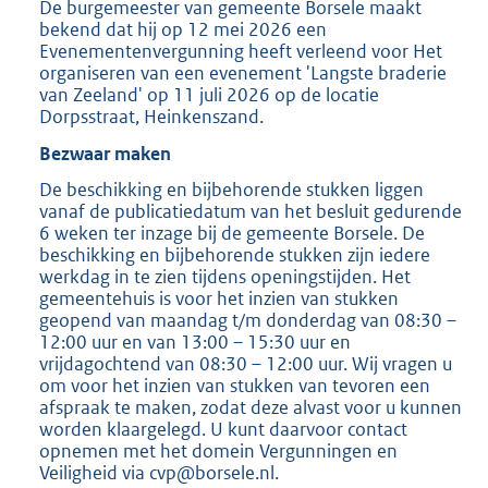
De burgemeester van gemeente Borsele maakt
2
bekend dat hij op 12 mei 2026 een
0
Evenementenvergunning heeft verleend voor Het
2
organiseren van een evenement 'Langste braderie
K
van Zeeland' op 11 juli 2026 op de locatie
b
Dorpsstraat, Heinkenszand.
Bezwaar maken
De beschikking en bijbehorende stukken liggen
vanaf de publicatiedatum van het besluit gedurende
6 weken ter inzage bij de gemeente Borsele. De
beschikking en bijbehorende stukken zijn iedere
werkdag in te zien tijdens openingstijden. Het
gemeentehuis is voor het inzien van stukken
geopend van maandag t/m donderdag van 08:30 –
12:00 uur en van 13:00 – 15:30 uur en
vrijdagochtend van 08:30 – 12:00 uur. Wij vragen u
om voor het inzien van stukken van tevoren een
afspraak te maken, zodat deze alvast voor u kunnen
worden klaargelegd. U kunt daarvoor contact
opnemen met het domein Vergunningen en
Veiligheid via cvp@borsele.nl.