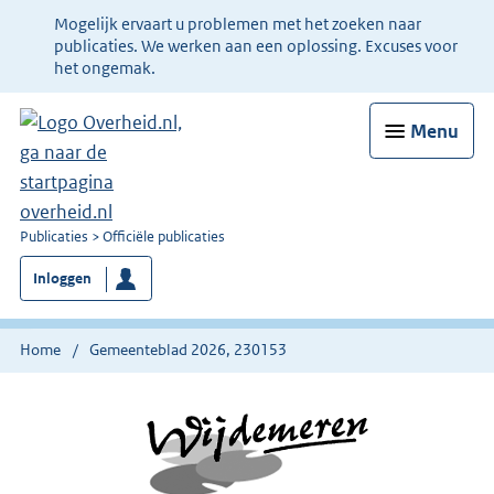
Ter
Mogelijk ervaart u problemen met het zoeken naar
informatie:
publicaties. We werken aan een oplossing. Excuses voor
het ongemak.
Menu
U
Publicaties
Officiële publicaties
bent
Inloggen
nu
hier:
Home
Gemeenteblad 2026, 230153