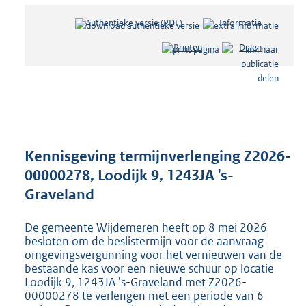
Authentieke versie (PDF)
b
Informatie
e
Printen
Delen
s
t
a
n
d
s
g
r
Kennisgeving termijnverlenging Z2026-
o
00000278, Loodijk 9, 1243JA 's-
o
Graveland
t
t
e
De gemeente Wijdemeren heeft op 8 mei 2026
:
besloten om de beslistermijn voor de aanvraag
2
omgevingsvergunning voor het vernieuwen van de
bestaande kas voor een nieuwe schuur op locatie
1
Loodijk 9, 1243JA 's-Graveland met Z2026-
9
00000278 te verlengen met een periode van 6
K