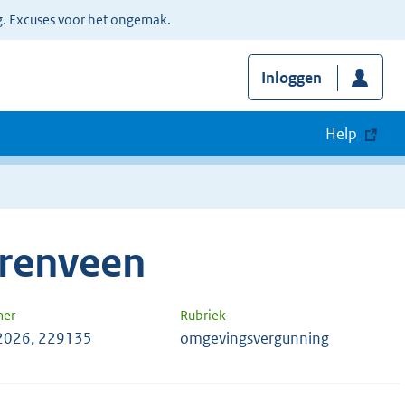
g. Excuses voor het ongemak.
Inloggen
Help
renveen
mer
Rubriek
2026, 229135
omgevingsvergunning