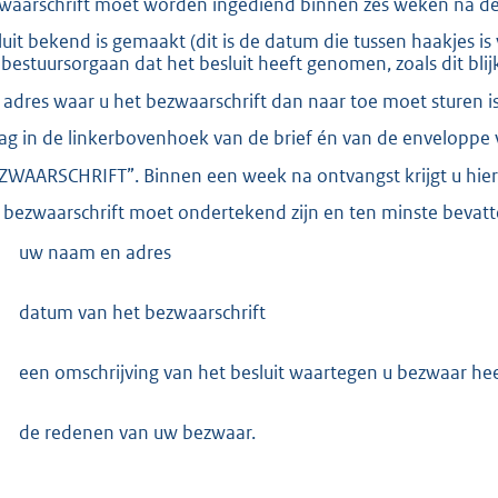
:
waarschrift moet worden ingediend binnen zes weken na d
3
luit bekend is gemaakt (dit is de datum die tussen haakjes i
7
 bestuursorgaan dat het besluit heeft genomen, zoals dit blij
3
 adres waar u het bezwaarschrift dan naar toe moet sturen 
ag in de linkerbovenhoek van de brief én van de enveloppe
b
ZWAARSCHRIFT”. Binnen een week na ontvangst krijgt u hier
 bezwaarschrift moet ondertekend zijn en ten minste bevatt
uw naam en adres
datum van het bezwaarschrift
een omschrijving van het besluit waartegen u bezwaar hee
de redenen van uw bezwaar.