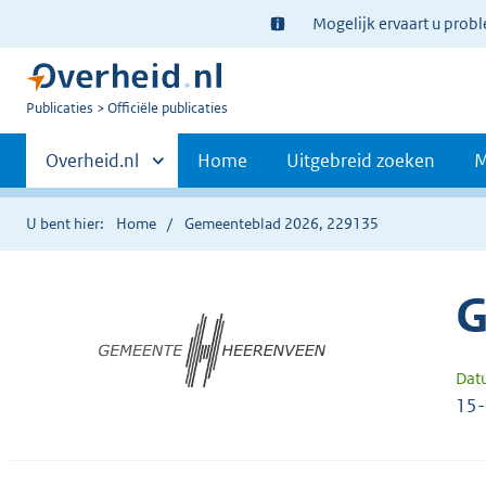
Ter
Mogelijk ervaart u prob
informatie:
U
Publicaties
Officiële publicaties
bent
Primaire
nu
Andere
Overheid.nl
Home
Uitgebreid zoeken
M
hier:
sites
navigatie
binnen
U bent hier:
Home
Gemeenteblad 2026, 229135
G
Dat
15-