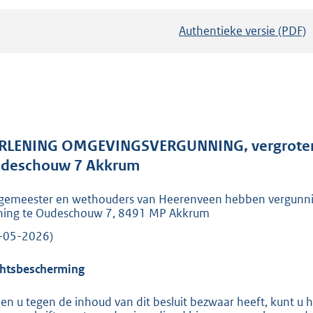
Authentieke versie (PDF)
b
e
s
t
a
n
d
RLENING OMGEVINGSVERGUNNING, vergroten 
s
deschouw 7 Akkrum
g
gemeester en wethouders van Heerenveen hebben vergunnin
r
ing te Oudeschouw 7, 8491 MP Akkrum
o
-05-2026)
o
t
htsbescherming
t
e
ien u tegen de inhoud van dit besluit bezwaar heeft, kunt u 