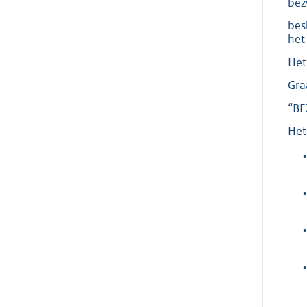
bez
bes
het
Het
Gra
“BE
Het
•
•
•
•