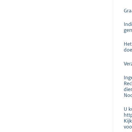
Gra
Ind
gem
Het
doe
Ver
Ing
Rec
die
Noo
U k
htt
Kij
voo