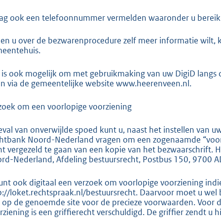
ag ook een telefoonnummer vermelden waaronder u bereik
ien u over de bezwarenprocedure zelf meer informatie wilt, 
eentehuis.
 is ook mogelijk om met gebruikmaking van uw DigiD langs di
n via de gemeentelijke website www.heerenveen.nl.
zoek om een voorlopige voorziening
eval van onverwijlde spoed kunt u, naast het instellen van 
htbank Noord-Nederland vragen om een zogenaamde “voorlop
nt vergezeld te gaan van een kopie van het bezwaarschrift. H
rd-Nederland, Afdeling bestuursrecht, Postbus 150, 9700 A
unt ook digitaal een verzoek om voorlopige voorziening ind
p://loket.rechtspraak.nl/bestuursrecht. Daarvoor moet u wel
k op de genoemde site voor de precieze voorwaarden. Voor 
rziening is een griffierecht verschuldigd. De griffier zendt u 