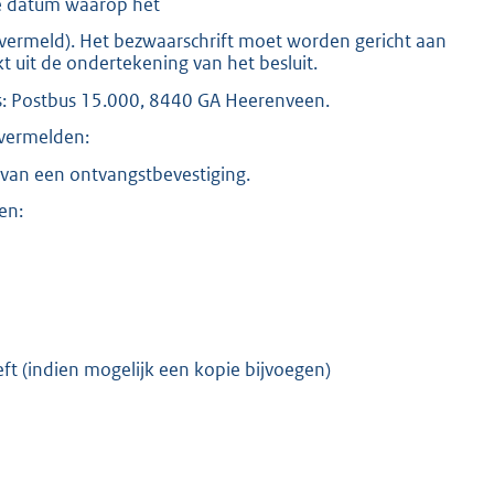
e datum waarop het
s vermeld). Het bezwaarschrift moet worden gericht aan
kt uit de ondertekening van het besluit.
is: Postbus 15.000, 8440 GA Heerenveen.
K
 vermelden:
van een ontvangstbevestiging.
en:
ft (indien mogelijk een kopie bijvoegen)