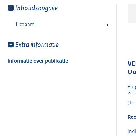
Toon
Inhoudsopgave
meer
van:
Lichaam
Toon
Extra informatie
meer
van:
Informatie over publicatie
VE
Ou
Bur
won
(12
Rec
Ind