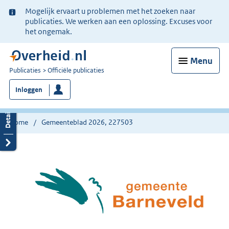
Ter
Mogelijk ervaart u problemen met het zoeken naar
informatie:
publicaties. We werken aan een oplossing. Excuses voor
het ongemak.
Menu
U
Publicaties
Officiële publicaties
bent
Inloggen
nu
hier:
Home
Gemeenteblad 2026, 227503