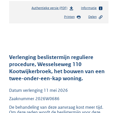
Authentieke versie (PDF)
b
Informatie
e
Printen
Delen
s
t
a
n
d
s
g
r
Verlenging beslistermijn reguliere
o
procedure, Wesselseweg 110
o
Kootwijkerbroek, het bouwen van een
t
t
twee-onder-een-kap woning.
e
:
Datum verlenging 11 mei 2026
2
9
Zaaknummer 2026W0686
1
De behandeling van deze aanvraag kost meer tijd.
K
Om deze reden wordt de beslistermijn voor deze