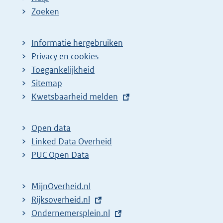
Zoeken
Informatie hergebruiken
Privacy en cookies
Toegankelijkheid
Sitemap
E
Kwetsbaarheid melden
x
t
Open data
e
Linked Data Overheid
r
PUC Open Data
n
e
MijnOverheid.nl
l
E
Rijksoverheid.nl
i
x
E
Ondernemersplein.nl
n