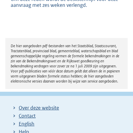
b
aanvraag met zes weken verlengd.
Disclaimer
De hier aangeboden pdf-bestanden van het Staatsblad, Staatscourant,
Tractatenblad, provinciaal blad, gemeenteblad, waterschapsblad en blad
gemeenschappelijke regeling vormen de formele bekendmakingen in de
zin van de Bekendmakingswet en de Rijkswet goedkeuring en
bekendmaking verdragen voor zover ze na 1 juli 2009 zijn uitgegeven.
Voor pdf-publicaties van vóór deze datum geldt dat alleen de in papieren
vorm uitgegeven bladen formele status hebben; de hier aangeboden
elektronische versies daarvan worden bij wijze van service aangeboden.
Over deze website
Contact
English
Help