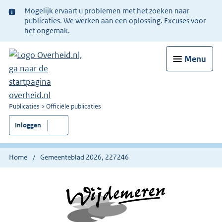
Ter
Mogelijk ervaart u problemen met het zoeken naar
informatie:
publicaties. We werken aan een oplossing. Excuses voor
het ongemak.
Menu
U
Publicaties
Officiële publicaties
bent
Inloggen
nu
hier:
Home
Gemeenteblad 2026, 227246