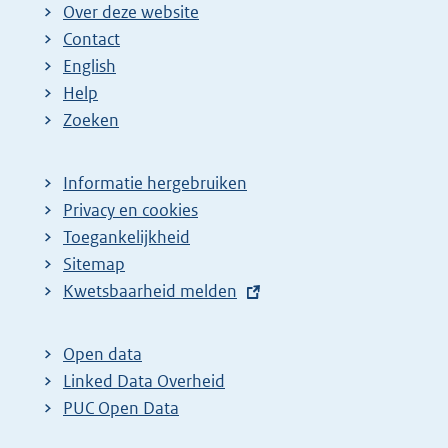
Over deze website
Contact
English
Help
Zoeken
Informatie hergebruiken
Privacy en cookies
Toegankelijkheid
Sitemap
E
Kwetsbaarheid melden
x
t
Open data
e
Linked Data Overheid
r
PUC Open Data
n