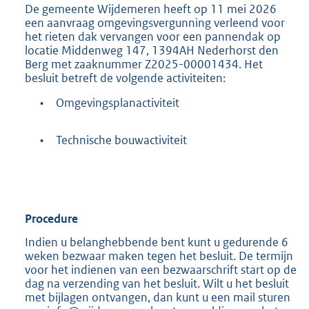
De gemeente Wijdemeren heeft op 11 mei 2026
2
een aanvraag omgevingsvergunning verleend voor
0
het rieten dak vervangen voor een pannendak op
K
locatie Middenweg 147, 1394AH Nederhorst den
b
Berg met zaaknummer Z2025-00001434. Het
besluit betreft de volgende activiteiten:
•
Omgevingsplanactiviteit
•
Technische bouwactiviteit
Procedure
Indien u belanghebbende bent kunt u gedurende 6
weken bezwaar maken tegen het besluit. De termijn
voor het indienen van een bezwaarschrift start op de
dag na verzending van het besluit. Wilt u het besluit
met bijlagen ontvangen, dan kunt u een mail sturen