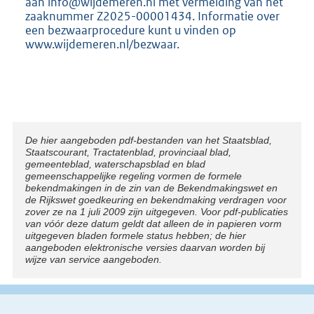
aan info@wijdemeren.nl met vermelding van het
zaaknummer Z2025-00001434. Informatie over
een bezwaarprocedure kunt u vinden op
www.wijdemeren.nl/bezwaar.
Disclaimer
De hier aangeboden pdf-bestanden van het Staatsblad,
Staatscourant, Tractatenblad, provinciaal blad,
gemeenteblad, waterschapsblad en blad
gemeenschappelijke regeling vormen de formele
bekendmakingen in de zin van de Bekendmakingswet en
de Rijkswet goedkeuring en bekendmaking verdragen voor
zover ze na 1 juli 2009 zijn uitgegeven. Voor pdf-publicaties
van vóór deze datum geldt dat alleen de in papieren vorm
uitgegeven bladen formele status hebben; de hier
aangeboden elektronische versies daarvan worden bij
wijze van service aangeboden.