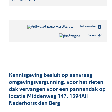
Authentieke versie (PDF)
b
Informatie
e
Printen
Delen
s
t
a
n
d
s
g
r
Kennisgeving besluit op aanvraag
o
omgevingsvergunning, voor het rieten
o
dak vervangen voor een pannendak op
t
t
locatie Middenweg 147, 1394AH
e
Nederhorst den Berg
:
2