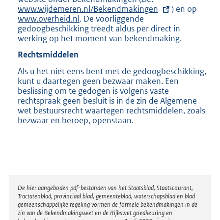
www.wijdemeren.nl/Bekendmakingen
x
) en op
www.overheid.nl
. De voorliggende
t
gedoogbeschikking treedt aldus per direct in
e
werking op het moment van bekendmaking.
r
n
Rechtsmiddelen
e
l
Als u het niet eens bent met de gedoogbeschikking,
i
kunt u daartegen geen bezwaar maken. Een
n
beslissing om te gedogen is volgens vaste
k
rechtspraak geen besluit is in de zin de Algemene
:
wet bestuursrecht waartegen rechtsmiddelen, zoals
bezwaar en beroep, openstaan.
Disclaimer
De hier aangeboden pdf-bestanden van het Staatsblad, Staatscourant,
Tractatenblad, provinciaal blad, gemeenteblad, waterschapsblad en blad
gemeenschappelijke regeling vormen de formele bekendmakingen in de
zin van de Bekendmakingswet en de Rijkswet goedkeuring en