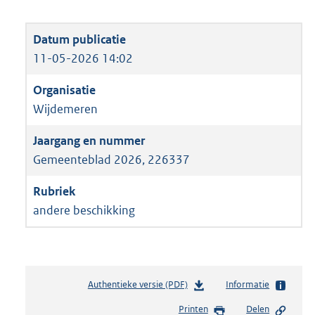
11-05-2026 14:02
Wijdemeren
Gemeenteblad 2026, 226337
andere beschikking
Authentieke versie (PDF)
b
Informatie
e
Printen
Delen
s