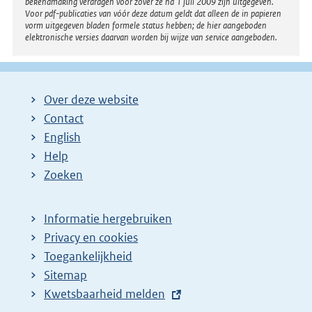
bekendmaking verdragen voor zover ze na 1 juli 2009 zijn uitgegeven.
Voor pdf-publicaties van vóór deze datum geldt dat alleen de in papieren
vorm uitgegeven bladen formele status hebben; de hier aangeboden
elektronische versies daarvan worden bij wijze van service aangeboden.
Over deze website
Contact
English
Help
Zoeken
Informatie hergebruiken
Privacy en cookies
Toegankelijkheid
Sitemap
E
Kwetsbaarheid melden