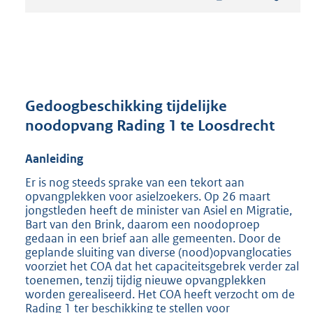
t
a
n
d
s
g
r
Gedoogbeschikking tijdelijke
o
noodopvang Rading 1 te Loosdrecht
o
t
Aanleiding
t
e
Er is nog steeds sprake van een tekort aan
:
opvangplekken voor asielzoekers. Op 26 maart
2
jongstleden heeft de minister van Asiel en Migratie,
4
Bart van den Brink, daarom een noodoproep
2
gedaan in een brief aan alle gemeenten. Door de
K
geplande sluiting van diverse (nood)opvanglocaties
b
voorziet het COA dat het capaciteitsgebrek verder zal
toenemen, tenzij tijdig nieuwe opvangplekken
worden gerealiseerd. Het COA heeft verzocht om de
Rading 1 ter beschikking te stellen voor