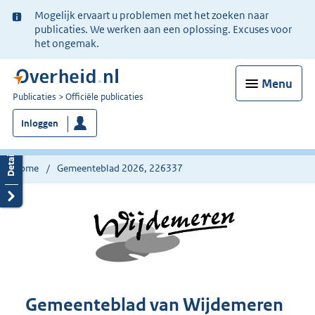
Ter
Mogelijk ervaart u problemen met het zoeken naar
informatie:
publicaties. We werken aan een oplossing. Excuses voor
het ongemak.
Menu
U
Publicaties
Officiële publicaties
bent
Inloggen
nu
hier:
Home
Gemeenteblad 2026, 226337
Gemeenteblad van Wijdemeren