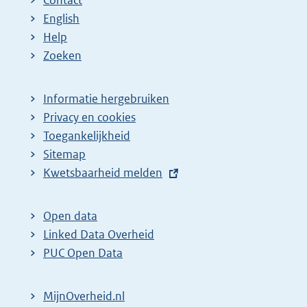
English
Help
Zoeken
Informatie hergebruiken
Privacy en cookies
Toegankelijkheid
Sitemap
E
Kwetsbaarheid melden
x
t
Open data
e
Linked Data Overheid
r
PUC Open Data
n
e
MijnOverheid.nl
l