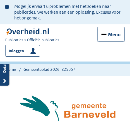
Ter
Mogelijk ervaart u problemen met het zoeken naar
informatie:
publicaties. We werken aan een oplossing. Excuses voor
het ongemak.
Menu
U
Publicaties
Officiële publicaties
bent
Inloggen
nu
hier:
Home
Gemeenteblad 2026, 225357