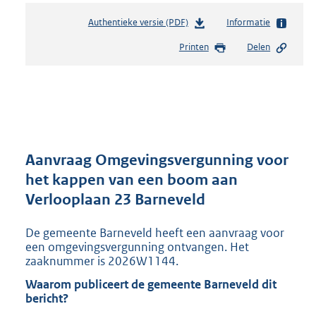
Authentieke versie (PDF)
b
Informatie
e
Printen
Delen
s
t
a
n
d
s
g
r
Aanvraag Omgevingsvergunning voor
o
het kappen van een boom aan
o
Verlooplaan 23 Barneveld
t
t
e
De gemeente Barneveld heeft een aanvraag voor
:
een omgevingsvergunning ontvangen. Het
2
zaaknummer is 2026W1144.
9
Waarom publiceert de gemeente Barneveld dit
5
bericht?
K