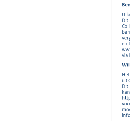
Ben
U k
Dit
Col
bar
ver
en 
www
via
Wil
Het
uit
Dit
kan
htt
voo
moe
inf