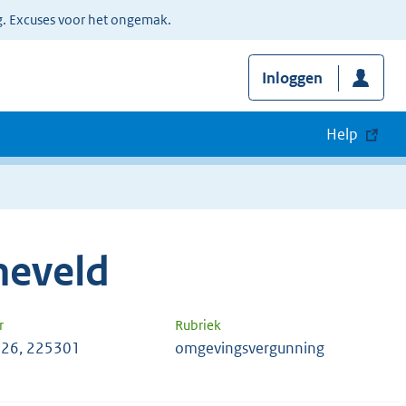
g. Excuses voor het ongemak.
Inloggen
Help
neveld
r
Rubriek
26, 225301
omgevingsvergunning