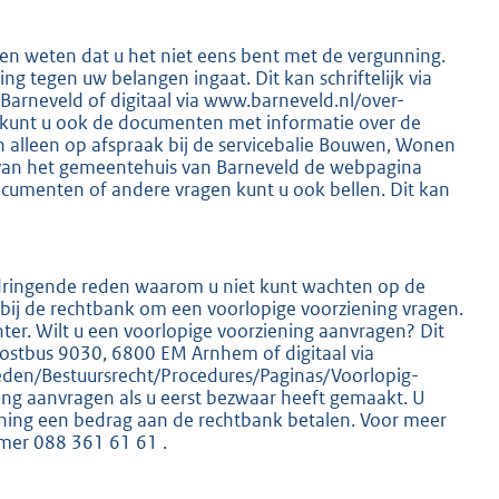
en weten dat u het niet eens bent met de vergunning.
 tegen uw belangen ingaat. Dit kan schriftelijk via
arneveld of digitaal via www.barneveld.nl/over-
 kunt u ook de documenten met informatie over de
K
n alleen op afspraak bij de servicebalie Bouwen, Wonen
 van het gemeentehuis van Barneveld de webpagina
ocumenten of andere vragen kunt u ook bellen. Dit kan
n dringende reden waarom u niet kunt wachten op de
 bij de rechtbank om een voorlopige voorziening vragen.
chter. Wilt u een voorlopige voorziening aanvragen? Dit
 Postbus 9030, 6800 EM Arnhem of digitaal via
eden/Bestuursrecht/Procedures/Paginas/Voorlopig-
ning aanvragen als u eerst bezwaar heeft gemaakt. U
ning een bedrag aan de rechtbank betalen. Voor meer
mmer 088 361 61 61 .