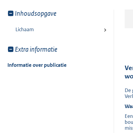
Toon
Inhoudsopgave
meer
van:
Lichaam
Toon
Extra informatie
meer
van:
Informatie over publicatie
Ve
wo
De 
Ver
Waa
Een
bou
mis