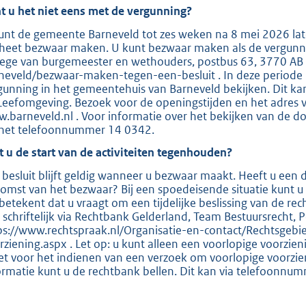
t u het niet eens met de vergunning?
:
2
unt de gemeente Barneveld tot zes weken na 8 mei 2026 lat
 heet bezwaar maken. U kunt bezwaar maken als de vergunning
9
lege van burgemeester en wethouders, postbus 63, 3770 AB B
8
neveld/bezwaar-maken-tegen-een-besluit . In deze periode
gunning in het gemeentehuis van Barneveld bekijken. Dit ka
Leefomgeving. Bezoek voor de openingstijden en het adres
b
.barneveld.nl . Voor informatie over het bekijken van de d
 het telefoonnummer 14 0342.
t u de start van de activiteiten tegenhouden?
 besluit blijft geldig wanneer u bezwaar maakt. Heeft u ee
komst van het bezwaar? Bij een spoedeisende situatie kunt u
 betekent dat u vraagt om een tijdelijke beslissing van de re
 schriftelijk via Rechtbank Gelderland, Team Bestuursrecht,
ps://www.rechtspraak.nl/Organisatie-en-contact/Rechtsgebi
rziening.aspx . Let op: u kunt alleen een voorlopige voorzie
t voor het indienen van een verzoek om voorlopige voorzie
ormatie kunt u de rechtbank bellen. Dit kan via telefoonnu