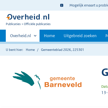
Ter
Mogelijk ervaart u prob
informatie:
U
Publicaties
Officiële publicaties
bent
Primaire
nu
Andere
Overheid.nl
Home
Uitgebreid zoeken
M
hier:
sites
navigatie
binnen
U bent hier:
Home
Gemeenteblad 2026, 225301
G
Dat
13-