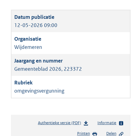
12-05-2026 09:00
Wijdemeren
Gemeenteblad 2026, 223372
omgevingsvergunning
Authentieke versie (PDF)
b
Informatie
e
Printen
Delen
s