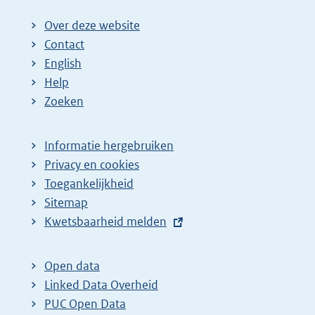
Over deze website
Contact
English
Help
Zoeken
Informatie hergebruiken
Privacy en cookies
Toegankelijkheid
Sitemap
E
Kwetsbaarheid melden
x
t
Open data
e
Linked Data Overheid
r
PUC Open Data