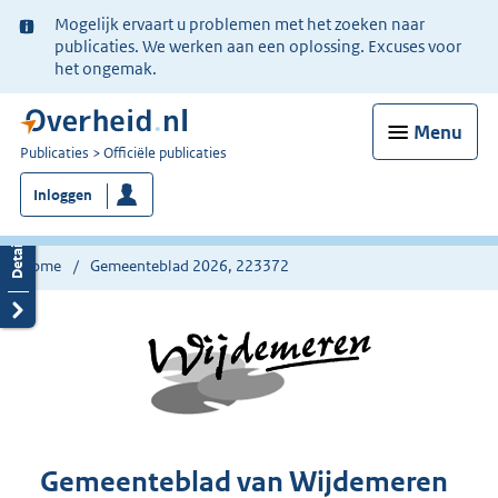
Ter
Mogelijk ervaart u problemen met het zoeken naar
informatie:
publicaties. We werken aan een oplossing. Excuses voor
het ongemak.
Menu
U
Publicaties
Officiële publicaties
bent
Inloggen
nu
hier:
Home
Gemeenteblad 2026, 223372
Gemeenteblad van Wijdemeren