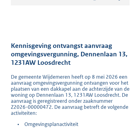
t
a
n
d
s
g
r
Kennisgeving ontvangst aanvraag
o
omgevingsvergunning, Dennenlaan 13,
o
1231AW Loosdrecht
t
t
e
De gemeente Wijdemeren heeft op 8 mei 2026 een
:
aanvraag omgevingsvergunning ontvangen voor het
2
plaatsen van een dakkapel aan de achterzijde van de
woning op Dennenlaan 13, 1231AW Loosdrecht. De
1
aanvraag is geregistreerd onder zaaknummer
9
Z2026-00000472. De aanvraag betreft de volgende
K
activiteiten:
b
•
Omgevingsplanactiviteit