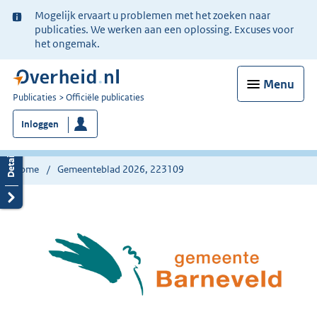
Ter
Mogelijk ervaart u problemen met het zoeken naar
informatie:
publicaties. We werken aan een oplossing. Excuses voor
het ongemak.
Menu
U
Publicaties
Officiële publicaties
bent
Inloggen
nu
hier:
Home
Gemeenteblad 2026, 223109