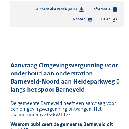
Authentieke versie (PDF)
b
Informatie
e
Printen
Delen
s
t
a
n
d
s
g
r
Aanvraag Omgevingsvergunning voor
o
onderhoud aan onderstation
o
Barneveld-Noord aan Heideparkweg 0
t
t
langs het spoor Barneveld
e
:
De gemeente Barneveld heeft een aanvraag voor
2
een omgevingsvergunning ontvangen. Het
9
zaaknummer is 2026W1124.
5
Waarom publiceert de gemeente Barneveld dit
K