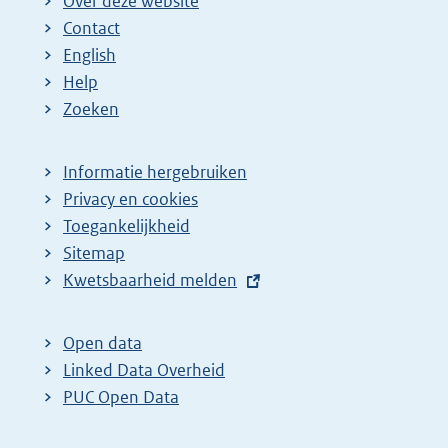
Over deze website
Contact
English
Help
Zoeken
Informatie hergebruiken
Privacy en cookies
Toegankelijkheid
Sitemap
E
Kwetsbaarheid melden
x
t
Open data
e
Linked Data Overheid
r
PUC Open Data
n
e