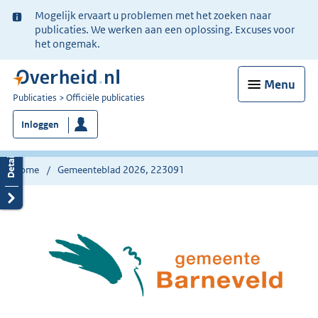
Ter
Mogelijk ervaart u problemen met het zoeken naar
informatie:
publicaties. We werken aan een oplossing. Excuses voor
het ongemak.
Menu
U
Publicaties
Officiële publicaties
bent
Inloggen
nu
hier:
Home
Gemeenteblad 2026, 223091