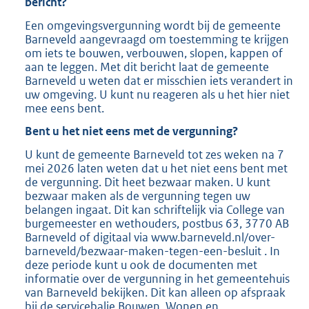
bericht?
b
Een omgevingsvergunning wordt bij de gemeente
Barneveld aangevraagd om toestemming te krijgen
om iets te bouwen, verbouwen, slopen, kappen of
aan te leggen. Met dit bericht laat de gemeente
Barneveld u weten dat er misschien iets verandert in
uw omgeving. U kunt nu reageren als u het hier niet
mee eens bent.
Bent u het niet eens met de vergunning?
U kunt de gemeente Barneveld tot zes weken na 7
mei 2026 laten weten dat u het niet eens bent met
de vergunning. Dit heet bezwaar maken. U kunt
bezwaar maken als de vergunning tegen uw
belangen ingaat. Dit kan schriftelijk via College van
burgemeester en wethouders, postbus 63, 3770 AB
Barneveld of digitaal via www.barneveld.nl/over-
barneveld/bezwaar-maken-tegen-een-besluit . In
deze periode kunt u ook de documenten met
informatie over de vergunning in het gemeentehuis
van Barneveld bekijken. Dit kan alleen op afspraak
bij de servicebalie Bouwen, Wonen en