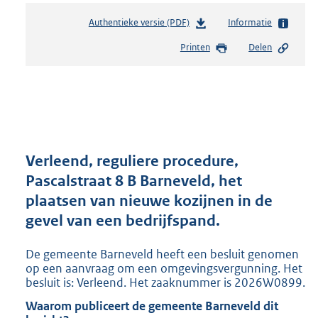
Authentieke versie (PDF)
b
Informatie
e
Printen
Delen
s
t
a
n
d
s
g
r
Verleend, reguliere procedure,
o
Pascalstraat 8 B Barneveld, het
o
plaatsen van nieuwe kozijnen in de
t
t
gevel van een bedrijfspand.
e
:
De gemeente Barneveld heeft een besluit genomen
2
op een aanvraag om een omgevingsvergunning. Het
9
besluit is: Verleend. Het zaaknummer is 2026W0899.
8
Waarom publiceert de gemeente Barneveld dit
K