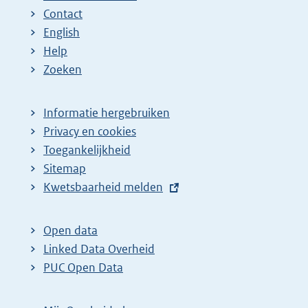
Contact
English
Help
Zoeken
Informatie hergebruiken
Privacy en cookies
Toegankelijkheid
Sitemap
E
Kwetsbaarheid melden
x
t
Open data
e
Linked Data Overheid
r
PUC Open Data
n
e