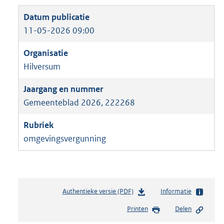
11-05-2026 09:00
Hilversum
Gemeenteblad 2026, 222268
omgevingsvergunning
Authentieke versie (PDF)
b
Informatie
e
Printen
Delen
s
t