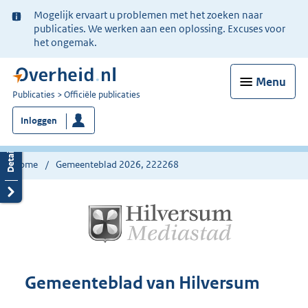
Ter
Mogelijk ervaart u problemen met het zoeken naar
informatie:
publicaties. We werken aan een oplossing. Excuses voor
het ongemak.
Menu
U
Publicaties
Officiële publicaties
bent
Inloggen
nu
hier:
Home
Gemeenteblad 2026, 222268
Gemeenteblad van Hilversum