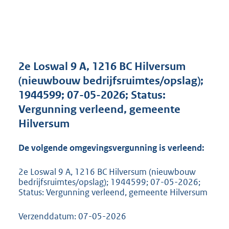
a
n
d
s
g
r
2e Loswal 9 A, 1216 BC Hilversum
o
(nieuwbouw bedrijfsruimtes/opslag);
o
1944599; 07-05-2026; Status:
t
t
Vergunning verleend, gemeente
e
Hilversum
:
2
De volgende omgevingsvergunning is verleend:
5
4
K
2e Loswal 9 A, 1216 BC Hilversum (nieuwbouw
bedrijfsruimtes/opslag); 1944599; 07-05-2026;
b
Status: Vergunning verleend, gemeente Hilversum
Verzenddatum: 07-05-2026