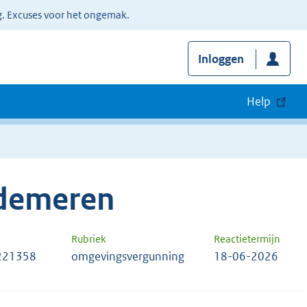
g. Excuses voor het ongemak.
Inloggen
Help
jdemeren
Rubriek
Reactietermijn
221358
omgevingsvergunning
18-06-2026