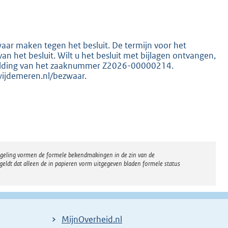
ar maken tegen het besluit. De termijn voor het
an het besluit. Wilt u het besluit met bijlagen ontvangen,
K
melding van het zaaknummer Z2026-00000214.
wijdemeren.nl/bezwaar.
regeling vormen de formele bekendmakingen in de zin van de
eldt dat alleen de in papieren vorm uitgegeven bladen formele status
MijnOverheid.nl