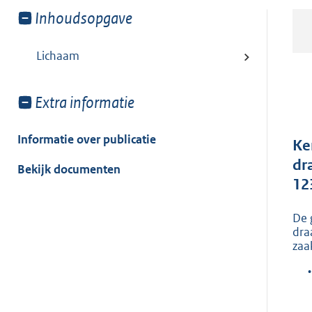
Toon
Inhoudsopgave
meer
van:
Lichaam
Toon
Extra informatie
meer
van:
Informatie over publicatie
Ke
dr
Bekijk documenten
12
De 
dra
zaa
•