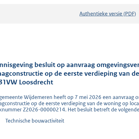
Authentieke versie (PDF)
b
e
s
t
a
n
d
nnisgeving besluit op aanvraag omgevingsver
s
aagconstructie op de eerste verdieping van d
g
31VW Loosdrecht
r
gemeente Wijdemeren heeft op 7 mei 2026 een aanvraag om
o
agconstructie op de eerste verdieping van de woning op lo
o
knummer Z2026-00000214. Het besluit betreft de volgende a
t
Technische bouwactiviteit
t
e