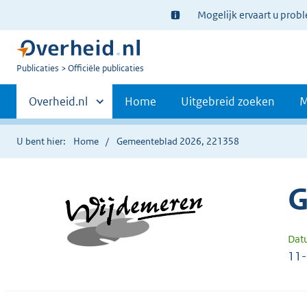
Ter
Mogelijk ervaart u prob
informatie:
U
Publicaties
Officiële publicaties
bent
Primaire
nu
Andere
Overheid.nl
Home
Uitgebreid zoeken
M
hier:
sites
navigatie
binnen
U bent hier:
Home
Gemeenteblad 2026, 221358
G
Dat
11-