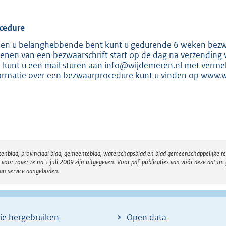
:
2
2
cedure
0
ien u belanghebbende bent kunt u gedurende 6 weken bezwa
ienen van een bezwaarschrift start op de dag na verzending v
 kunt u een mail sturen aan info@wijdemeren.nl met ver
b
ormatie over een bezwaarprocedure kunt u vinden op www.
atenblad, provinciaal blad, gemeenteblad, waterschapsblad en blad gemeenschappelijke 
 zover ze na 1 juli 2009 zijn uitgegeven. Voor pdf-publicaties van vóór deze datum g
van service aangeboden.
ie hergebruiken
Open data