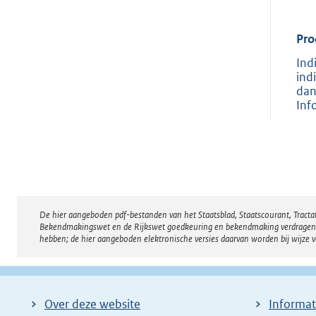
Pro
Ind
ind
dan
Inf
De hier aangeboden pdf-bestanden van het Staatsblad, Staatscourant, Tract
Disclaimer
Bekendmakingswet en de Rijkswet goedkeuring en bekendmaking verdragen voor
hebben; de hier aangeboden elektronische versies daarvan worden bij wijze 
Over deze website
Informat