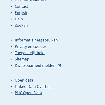
Contact
English
Help
Zoeken
Informatie hergebruiken
Privacy en cookies
Toegankelijkheid
Sitemap
E
Kwetsbaarheid melden
x
t
Open data
e
Linked Data Overheid
r
PUC Open Data
n
e