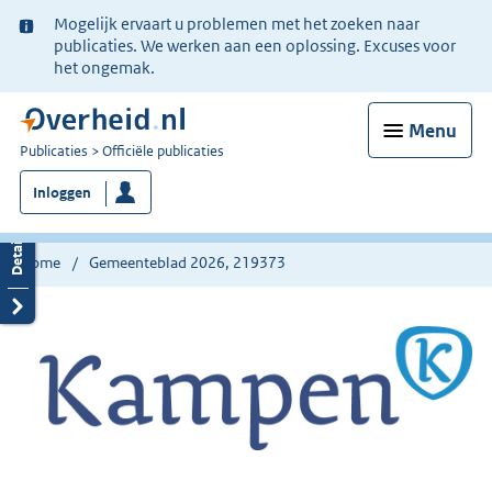
Ter
Mogelijk ervaart u problemen met het zoeken naar
informatie:
publicaties. We werken aan een oplossing. Excuses voor
het ongemak.
Menu
U
Publicaties
Officiële publicaties
bent
Inloggen
nu
hier:
Home
Gemeenteblad 2026, 219373