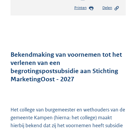
e
Printen
Delen
s
t
a
n
d
s
g
r
Bekendmaking van voornemen tot het
o
verlenen van een
o
begrotingspostsubsidie aan Stichting
t
t
MarketingOost - 2027
e
:
3
1
6
Het college van burgemeester en wethouders van de
K
gemeente Kampen (hierna: het college) maakt
b
hierbij bekend dat zij het voornemen heeft subsidie