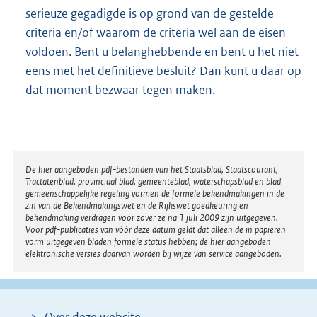
serieuze gegadigde is op grond van de gestelde
criteria en/of waarom de criteria wel aan de eisen
voldoen. Bent u belanghebbende en bent u het niet
eens met het definitieve besluit? Dan kunt u daar op
dat moment bezwaar tegen maken.
Disclaimer
De hier aangeboden pdf-bestanden van het Staatsblad, Staatscourant,
Tractatenblad, provinciaal blad, gemeenteblad, waterschapsblad en blad
gemeenschappelijke regeling vormen de formele bekendmakingen in de
zin van de Bekendmakingswet en de Rijkswet goedkeuring en
bekendmaking verdragen voor zover ze na 1 juli 2009 zijn uitgegeven.
Voor pdf-publicaties van vóór deze datum geldt dat alleen de in papieren
vorm uitgegeven bladen formele status hebben; de hier aangeboden
elektronische versies daarvan worden bij wijze van service aangeboden.
Over deze website