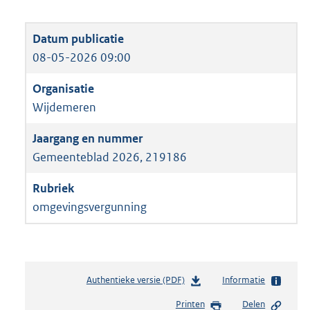
08-05-2026 09:00
Wijdemeren
Gemeenteblad 2026, 219186
omgevingsvergunning
Authentieke versie (PDF)
b
Informatie
e
Printen
Delen
s