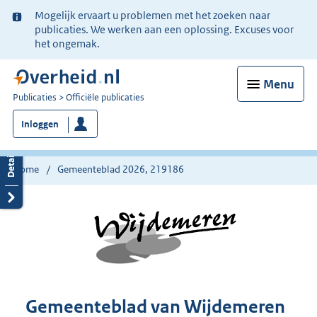
Ter
Mogelijk ervaart u problemen met het zoeken naar
informatie:
publicaties. We werken aan een oplossing. Excuses voor
het ongemak.
Menu
U
Publicaties
Officiële publicaties
bent
Inloggen
nu
hier:
Home
Gemeenteblad 2026, 219186
Gemeenteblad van Wijdemeren