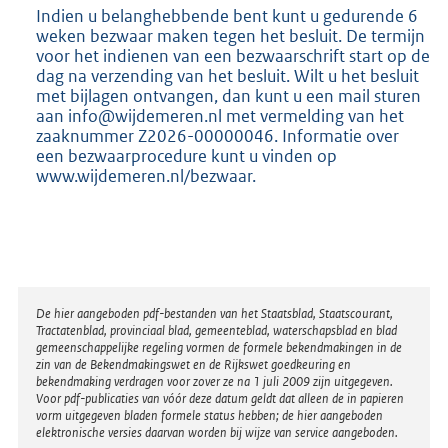
Indien u belanghebbende bent kunt u gedurende 6
weken bezwaar maken tegen het besluit. De termijn
voor het indienen van een bezwaarschrift start op de
dag na verzending van het besluit. Wilt u het besluit
met bijlagen ontvangen, dan kunt u een mail sturen
aan info@wijdemeren.nl met vermelding van het
zaaknummer Z2026-00000046. Informatie over
een bezwaarprocedure kunt u vinden op
www.wijdemeren.nl/bezwaar.
Disclaimer
De hier aangeboden pdf-bestanden van het Staatsblad, Staatscourant,
Tractatenblad, provinciaal blad, gemeenteblad, waterschapsblad en blad
gemeenschappelijke regeling vormen de formele bekendmakingen in de
zin van de Bekendmakingswet en de Rijkswet goedkeuring en
bekendmaking verdragen voor zover ze na 1 juli 2009 zijn uitgegeven.
Voor pdf-publicaties van vóór deze datum geldt dat alleen de in papieren
vorm uitgegeven bladen formele status hebben; de hier aangeboden
elektronische versies daarvan worden bij wijze van service aangeboden.