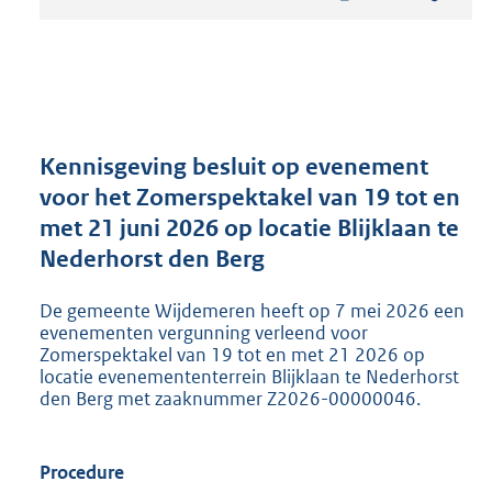
t
a
n
d
s
g
r
Kennisgeving besluit op evenement
o
voor het Zomerspektakel van 19 tot en
o
met 21 juni 2026 op locatie Blijklaan te
t
t
Nederhorst den Berg
e
:
De gemeente Wijdemeren heeft op 7 mei 2026 een
2
evenementen vergunning verleend voor
1
Zomerspektakel van 19 tot en met 21 2026 op
9
locatie evenemententerrein Blijklaan te Nederhorst
K
den Berg met zaaknummer Z2026-00000046.
b
Procedure