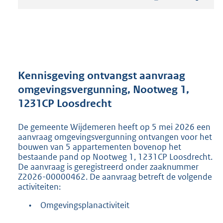
t
a
n
d
s
g
r
Kennisgeving ontvangst aanvraag
o
omgevingsvergunning, Nootweg 1,
o
1231CP Loosdrecht
t
t
e
De gemeente Wijdemeren heeft op 5 mei 2026 een
:
aanvraag omgevingsvergunning ontvangen voor het
2
bouwen van 5 appartementen bovenop het
bestaande pand op Nootweg 1, 1231CP Loosdrecht.
2
De aanvraag is geregistreerd onder zaaknummer
0
Z2026-00000462. De aanvraag betreft de volgende
K
activiteiten:
b
•
Omgevingsplanactiviteit