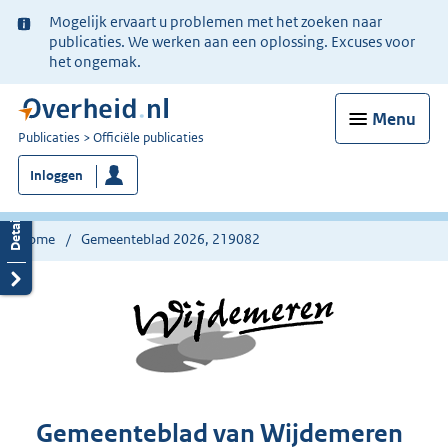
Ter
Mogelijk ervaart u problemen met het zoeken naar
informatie:
publicaties. We werken aan een oplossing. Excuses voor
het ongemak.
Menu
U
Publicaties
Officiële publicaties
bent
Inloggen
nu
hier:
Home
Gemeenteblad 2026, 219082
Gemeenteblad van Wijdemeren