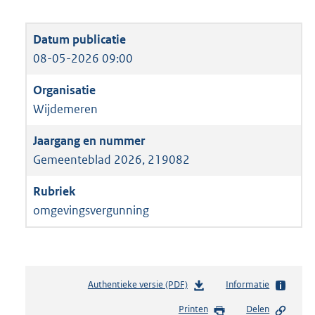
08-05-2026 09:00
Wijdemeren
Gemeenteblad 2026, 219082
omgevingsvergunning
Authentieke versie (PDF)
b
Informatie
e
Printen
Delen
s