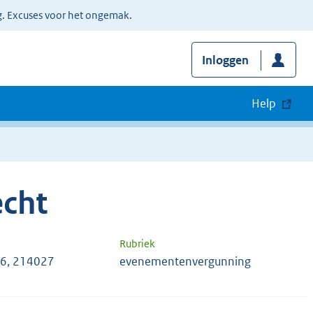
g. Excuses voor het ongemak.
Inloggen
Help
cht
Rubriek
6, 214027
evenementenvergunning