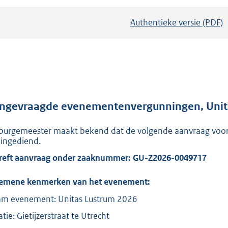
Authentieke versie (PDF)
b
e
s
t
a
n
d
ngevraagde evenementenvergunningen, Unitas 
s
burgemeester maakt bekend dat de volgende aanvraag voo
g
n ingediend.
r
reft aanvraag onder zaaknummer: GU-Z2026-0049717
o
o
emene kenmerken van het evenement:
t
m evenement: Unitas Lustrum 2026
t
e
tie: Gietijzerstraat te Utrecht