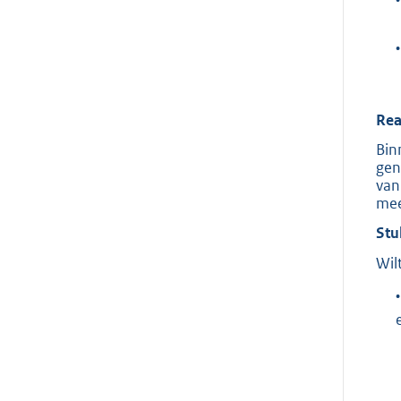
•
Rea
Bin
gen
van
mee
Stu
Wil
•