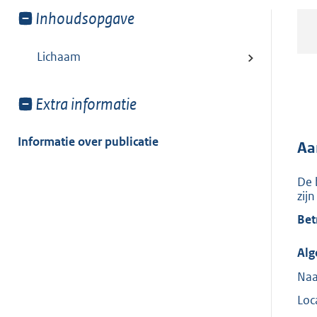
Toon
Inhoudsopgave
meer
van:
Lichaam
Toon
Extra informatie
meer
van:
Informatie over publicatie
Aa
De 
zij
Bet
Alg
Naa
Loca