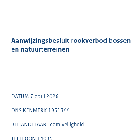
a
n
d
s
g
r
Aanwijzingsbesluit rookverbod bossen
o
en natuurterreinen
o
t
t
e
:
2
6
DATUM 7 april 2026
4
K
ONS KENMERK 1951344
b
BEHANDELAAR Team Veiligheid
TELEFOON 14035