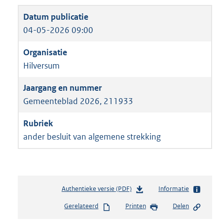
04-05-2026 09:00
Hilversum
Gemeenteblad 2026, 211933
ander besluit van algemene strekking
Authentieke versie (PDF)
b
Informatie
e
Gerelateerd
Printen
Delen
s
t