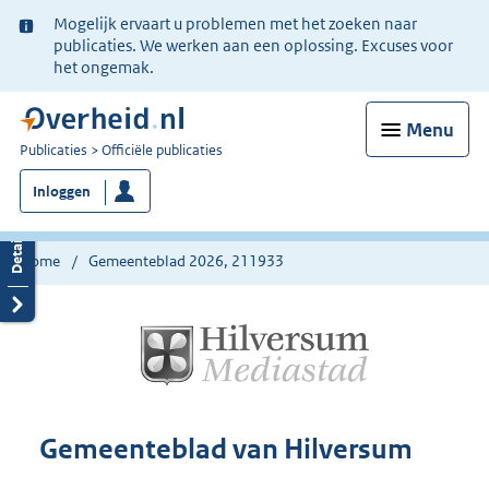
Ter
Mogelijk ervaart u problemen met het zoeken naar
informatie:
publicaties. We werken aan een oplossing. Excuses voor
het ongemak.
Menu
U
Publicaties
Officiële publicaties
bent
Inloggen
nu
hier:
Home
Gemeenteblad 2026, 211933
Gemeenteblad van Hilversum