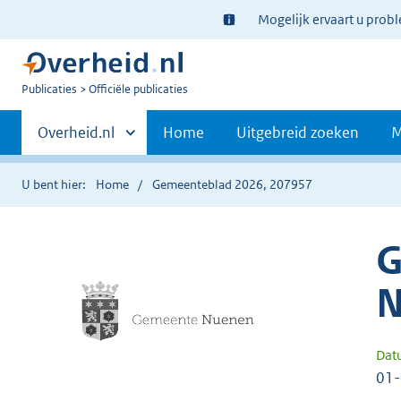
Ter
Mogelijk ervaart u prob
informatie:
U
Publicaties
Officiële publicaties
bent
Primaire
nu
Andere
Overheid.nl
Home
Uitgebreid zoeken
M
hier:
sites
navigatie
binnen
U bent hier:
Home
Gemeenteblad 2026, 207957
G
N
Dat
01-