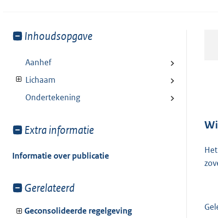
Toon
Inhoudsopgave
meer
van:
Aanhef
Lichaam
Ondertekening
Wi
Toon
Extra informatie
meer
Het
van:
Informatie over publicatie
zov
Toon
Gerelateerd
meer
Gel
van:
Geconsolideerde regelgeving