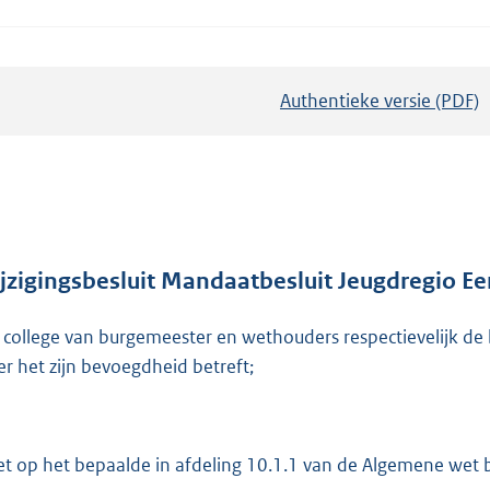
Authentieke versie (PDF)
b
e
s
t
a
n
d
jzigingsbesluit Mandaatbesluit Jeugdregio Ee
s
 college van burgemeester en wethouders respectievelijk d
g
er het zijn bevoegdheid betreft;
r
o
o
t
et op het bepaalde in afdeling 10.1.1 van de Algemene wet b
t