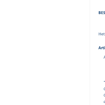
BES
He
Art
“
G