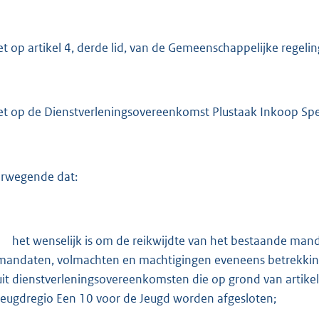
e
:
et op artikel 4, derde lid, van de Gemeenschappelijke regeli
7
7
7
et op de Dienstverleningsovereenkomst Plustaak Inkoop Spec
b
rwegende dat:
het wenselijk is om de reikwijdte van het bestaande man
mandaten, volmachten en machtigingen eveneens betrekking
uit dienstverleningsovereenkomsten die op grond van artikel
Jeugdregio Een 10 voor de Jeugd worden afgesloten;