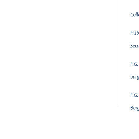
Coll
H.P.
Secr
F.G.
bur
F.G.
Bur