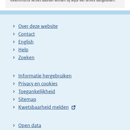
elektronische versies daarvan worden bij wijze van service aangeboden.
Over deze website
Contact
English
Help
Zoeken
Informatie hergebruiken
Privacy en cookies
Toegankelijkheid
Sitemap
E
Kwetsbaarheid melden
x
t
Open data