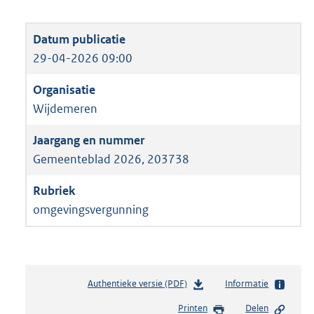
29-04-2026 09:00
Wijdemeren
Gemeenteblad 2026, 203738
omgevingsvergunning
Authentieke versie (PDF)
b
Informatie
e
Printen
Delen
s