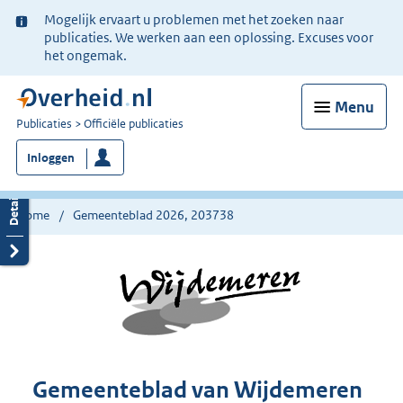
Ter
Mogelijk ervaart u problemen met het zoeken naar
informatie:
publicaties. We werken aan een oplossing. Excuses voor
het ongemak.
Menu
U
Publicaties
Officiële publicaties
bent
Inloggen
nu
hier:
Home
Gemeenteblad 2026, 203738
Gemeenteblad van Wijdemeren