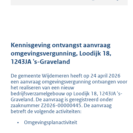
t
a
n
d
s
g
r
Kennisgeving ontvangst aanvraag
o
omgevingsvergunning, Loodijk 18,
o
1243JA 's-Graveland
t
t
e
De gemeente Wijdemeren heeft op 24 april 2026
:
een aanvraag omgevingsvergunning ontvangen voor
2
het realiseren van een nieuw
bedrijfsverzamelgebouw op Loodijk 18, 1243JA 's-
1
Graveland. De aanvraag is geregistreerd onder
9
zaaknummer Z2026-00000445. De aanvraag
K
betreft de volgende activiteiten:
b
•
Omgevingsplanactiviteit