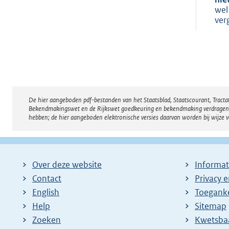
wel
ver
De hier aangeboden pdf-bestanden van het Staatsblad, Staatscourant, Tract
Disclaimer
Bekendmakingswet en de Rijkswet goedkeuring en bekendmaking verdragen voor
hebben; de hier aangeboden elektronische versies daarvan worden bij wijze 
Over deze website
Informat
Contact
Privacy 
English
Toeganke
Help
Sitemap
Zoeken
E
Kwetsba