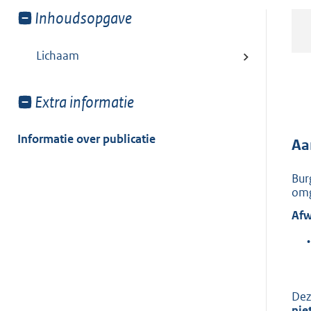
Toon
Inhoudsopgave
meer
van:
Lichaam
Toon
Extra informatie
meer
van:
Informatie over publicatie
Aa
Bur
omg
Afw
•
Dez
nie