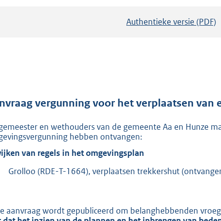
Authentieke versie (PDF)
b
e
s
t
a
n
d
nvraag vergunning voor het verplaatsen van e
s
gemeester en wethouders van de gemeente Aa en Hunze mak
g
evingsvergunning hebben ontvangen:
r
ijken van regels in het omgevingsplan
o
o
Grolloo (RDE-T-1664), verplaatsen trekkershut (ontvang
t
t
e
e aanvraag wordt gepubliceerd om belanghebbenden vroegtij
t dat het inzien van de plannen en het inbrengen van bede