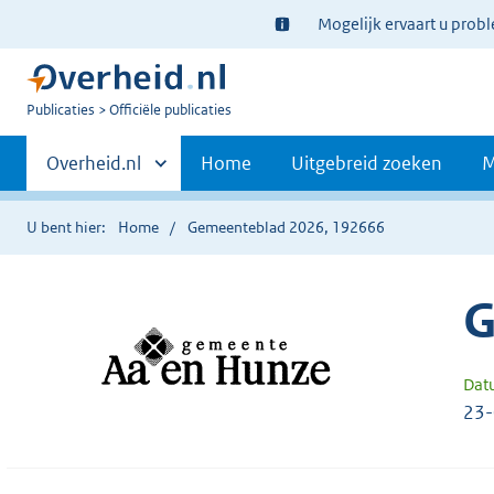
Ter
Mogelijk ervaart u prob
informatie:
U
Publicaties
Officiële publicaties
bent
Primaire
nu
Andere
Overheid.nl
Home
Uitgebreid zoeken
M
hier:
sites
navigatie
binnen
U bent hier:
Home
Gemeenteblad 2026, 192666
G
Dat
23-