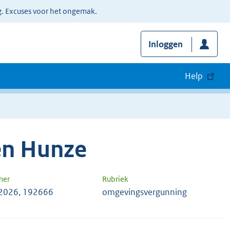
g. Excuses voor het ongemak.
Inloggen
Help
en Hunze
mer
Rubriek
2026, 192666
omgevingsvergunning