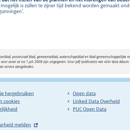
:
 mogelijk is zullen te zijner tijd bekend worden gemaakt ond
2
gunningen’.
1
0
b
atenblad, provinciaal blad, gemeenteblad, waterschapsblad en blad gemeenschappelijke 
 zover ze na 1 juli 2009 zijn uitgegeven. Voor pdf-publicaties van vóór deze datum g
van service aangeboden.
ie hergebruiken
Open data
en cookies
Linked Data Overheid
lijkheid
PUC Open Data
arheid melden