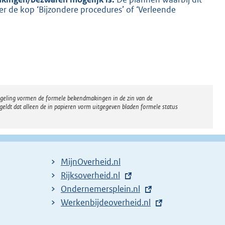
er de kop ‘Bijzondere procedures’ of ‘Verleende
K
regeling vormen de formele bekendmakingen in de zin van de
eldt dat alleen de in papieren vorm uitgegeven bladen formele status
MijnOverheid.nl
E
Rijksoverheid.nl
x
E
Ondernemersplein.nl
t
x
E
Werkenbijdeoverheid.nl
e
t
x