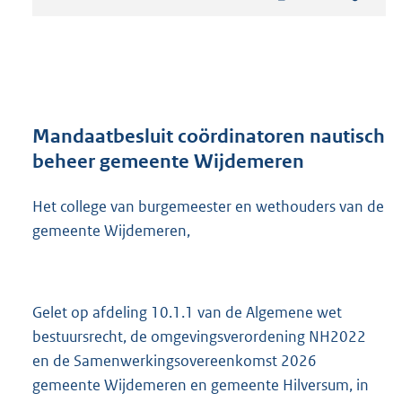
t
a
n
d
s
g
r
Mandaatbesluit coördinatoren nautisch
o
beheer gemeente Wijdemeren
o
t
Het college van burgemeester en wethouders van de
t
e
gemeente Wijdemeren,
:
2
6
8
Gelet op afdeling 10.1.1 van de Algemene wet
K
bestuursrecht, de omgevingsverordening NH2022
b
en de Samenwerkingsovereenkomst 2026
gemeente Wijdemeren en gemeente Hilversum, in