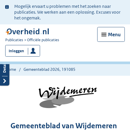
Ter
Mogelijk ervaart u problemen met het zoeken naar
informatie:
publicaties. We werken aan een oplossing. Excuses voor
het ongemak.
Menu
U
Publicaties
Officiële publicaties
bent
Inloggen
nu
hier:
Home
Gemeenteblad 2026, 191085
Gemeenteblad van Wijdemeren