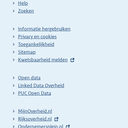
Help
Zoeken
Informatie hergebruiken
Privacy en cookies
Toegankelijkheid
Sitemap
E
Kwetsbaarheid melden
x
t
Open data
e
Linked Data Overheid
r
PUC Open Data
n
e
MijnOverheid.nl
l
E
Rijksoverheid.nl
i
x
E
Ondernemersplein.nl