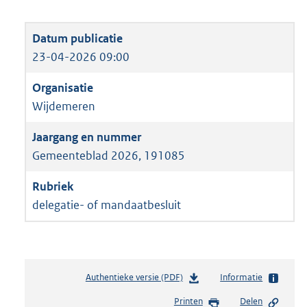
23-04-2026 09:00
Wijdemeren
Gemeenteblad 2026, 191085
delegatie- of mandaatbesluit
Authentieke versie (PDF)
b
Informatie
e
Printen
Delen
s