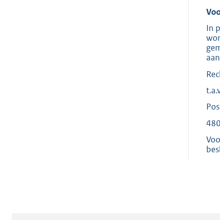
Voo
In 
wor
gem
aan
Rec
t.a
Pos
480
Voo
bes