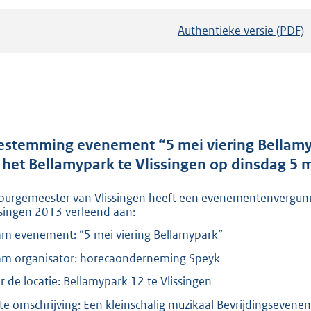
Authentieke versie (PDF)
b
e
s
t
a
n
d
estemming evenement “5 mei viering Bellam
s
 het Bellamypark te Vlissingen op dinsdag 5 
g
burgemeester van Vlissingen heeft een evenementenvergunn
r
ssingen 2013 verleend aan:
o
m evenement: “5 mei viering Bellamypark”
o
t
m organisator: horecaonderneming Speyk
t
r de locatie: Bellamypark 12 te Vlissingen
e
te omschrijving: Een kleinschalig muzikaal Bevrijdingsevene