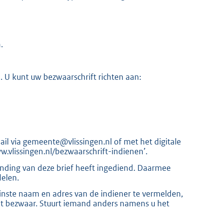
.
K
. U kunt uw bezwaarschrift richten aan:
ail via gemeente@vlissingen.nl of met het digitale
w.vlissingen.nl/bezwaarschrift-indienen’.
ending van deze brief heeft ingediend. Daarmee
elen.
nste naam en adres van de indiener te vermelden,
et bezwaar. Stuurt iemand anders namens u het