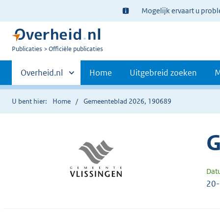
Ter
Mogelijk ervaart u prob
informatie:
U
Publicaties
Officiële publicaties
bent
Primaire
nu
Andere
Overheid.nl
Home
Uitgebreid zoeken
M
hier:
sites
navigatie
binnen
U bent hier:
Home
Gemeenteblad 2026, 190689
G
Dat
20-