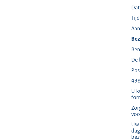
Dat
Tij
Aan
Bez
Ben
De 
Pos
438
U k
for
Zor
voo
Uw 
dag
bez