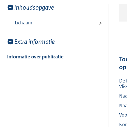
Toon
Inhoudsopgave
meer
van:
Lichaam
Toon
Extra informatie
meer
van:
Informatie over publicatie
To
op
De 
Vli
Naa
Naa
Voo
Kor