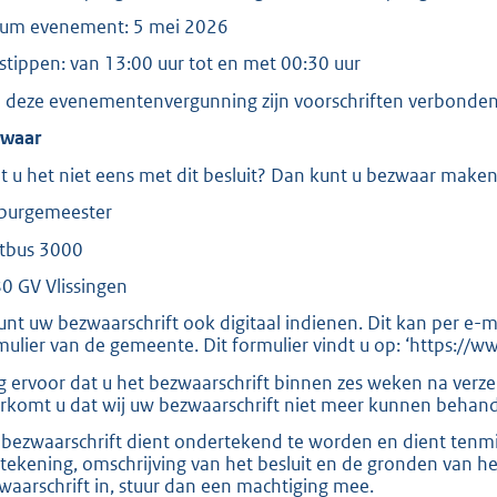
:
um evenement: 5 mei 2026
2
5
dstippen: van 13:00 uur tot en met 00:30 uur
2
 deze evenementenvergunning zijn voorschriften verbonden
waar
b
t u het niet eens met dit besluit? Dan kunt u bezwaar maken
burgemeester
tbus 3000
0 GV Vlissingen
unt uw bezwaarschrift ook digitaal indienen. Dit kan per e-m
mulier van de gemeente. Dit formulier vindt u op: ‘https://ww
g ervoor dat u het bezwaarschrift binnen zes weken na verz
rkomt u dat wij uw bezwaarschrift niet meer kunnen behand
bezwaarschrift dient ondertekend te worden en dient tenmi
tekening, omschrijving van het besluit en de gronden van h
waarschrift in, stuur dan een machtiging mee.