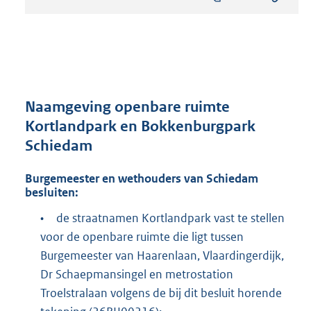
s
t
a
n
d
s
g
r
Naamgeving openbare ruimte
o
Kortlandpark en Bokkenburgpark
o
Schiedam
t
t
e
Burgemeester en wethouders van Schiedam
:
besluiten:
6
•
de straatnamen Kortlandpark vast te stellen
3
0
voor de openbare ruimte die ligt tussen
K
Burgemeester van Haarenlaan, Vlaardingerdijk,
b
Dr Schaepmansingel en metrostation
Troelstralaan volgens de bij dit besluit horende