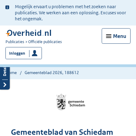
Ter
Mogelijk ervaart u problemen met het zoeken naar
informatie:
publicaties. We werken aan een oplossing. Excuses voor
het ongemak.
Menu
U
Publicaties
Officiële publicaties
bent
Inloggen
nu
hier:
Home
Gemeenteblad 2026, 188612
Gemeenteblad van Schiedam