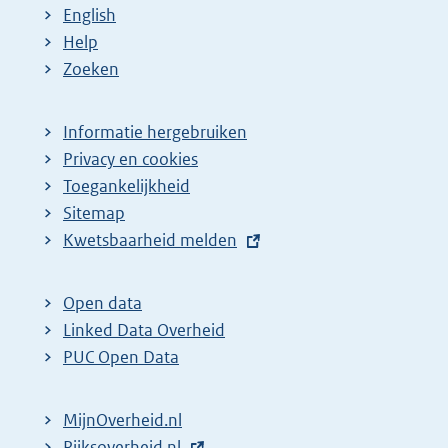
English
Help
Zoeken
Informatie hergebruiken
Privacy en cookies
Toegankelijkheid
Sitemap
E
Kwetsbaarheid melden
x
t
Open data
e
Linked Data Overheid
r
PUC Open Data
n
e
MijnOverheid.nl
l
E
Rijksoverheid.nl