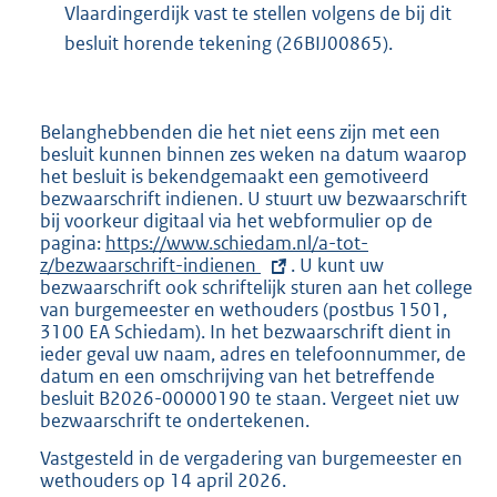
Vlaardingerdijk vast te stellen volgens de bij dit
besluit horende tekening (26BIJ00865).
Belanghebbenden die het niet eens zijn met een
besluit kunnen binnen zes weken na datum waarop
het besluit is bekendgemaakt een gemotiveerd
bezwaarschrift indienen. U stuurt uw bezwaarschrift
bij voorkeur digitaal via het webformulier op de
pagina:
E
https://www.schiedam.nl/a-tot-
z/bezwaarschrift-indienen
x
. U kunt uw
bezwaarschrift ook schriftelijk sturen aan het college
t
van burgemeester en wethouders (postbus 1501,
e
3100 EA Schiedam). In het bezwaarschrift dient in
r
ieder geval uw naam, adres en telefoonnummer, de
n
datum en een omschrijving van het betreffende
e
besluit B2026-00000190 te staan. Vergeet niet uw
l
bezwaarschrift te ondertekenen.
i
n
Vastgesteld in de vergadering van burgemeester en
k
wethouders op 14 april 2026.
: