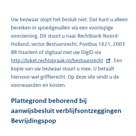
e
r
n
Uw bezwaar stopt het besluit niet. Dat kunt u alleen
e
bereiken in spoedgevallen via een voorlopige
l
voorziening. Dit stuurt u naar Rechtbank Noord-
i
Holland, sector Bestuursrecht, Postbus 1621, 2003
n
BR Haarlem of digitaal met uw DigiD via
E
k
http://loket.rechtspraak.nI/bestuursrecht
x
. Een
:
kopie van uw bezwaar stuurt u mee. U betaalt
t
hiervoor wel griffierecht. Op deze site vindt u de
e
voorwaarden en kosten.
r
n
Plattegrond behorend bij
e
l
aanwijsbesluit verblijfsontzeggingen
i
Bevrijdingspop
n
k