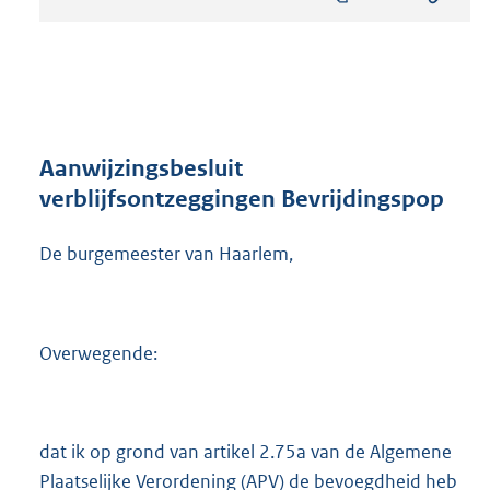
s
t
a
n
d
s
g
r
Aanwijzingsbesluit
o
verblijfsontzeggingen Bevrijdingspop
o
t
De burgemeester van Haarlem,
t
e
:
8
5
Overwegende:
8
K
b
dat ik op grond van artikel 2.75a van de Algemene
Plaatselijke Verordening (APV) de bevoegdheid heb