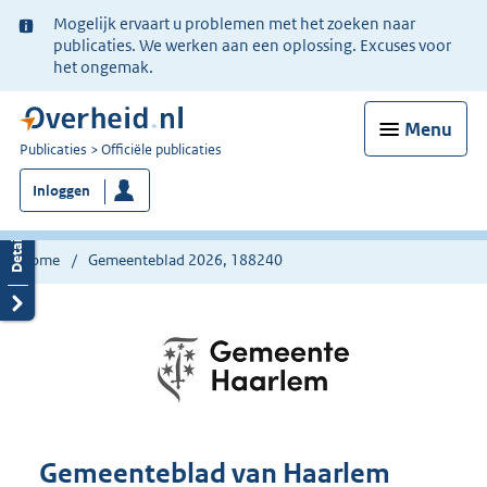
Ter
Mogelijk ervaart u problemen met het zoeken naar
informatie:
publicaties. We werken aan een oplossing. Excuses voor
het ongemak.
Menu
U
Publicaties
Officiële publicaties
bent
Inloggen
nu
hier:
Home
Gemeenteblad 2026, 188240
Gemeenteblad van Haarlem