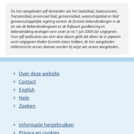
Disclaimer
De hier aangeboden pdf-bestanden van het Staatsblad, Staatscourant,
Tractatenblad, provinciaal blad, gemeenteblad, waterschapsblad en blad
gemeenschappelijke regeling vormen de formele bekendmakingen in de
zin van de Bekendmakingswet en de Rijkswet goedkeuring en
bekendmaking verdragen voor zover ze na 1 juli 2009 zijn uitgegeven.
Voor pdf-publicaties van vóór deze datum geldt dat alleen de in papieren
vorm uitgegeven bladen formele status hebben; de hier aangeboden
elektronische versies daarvan worden bij wijze van service aangeboden.
Over deze website
Contact
English
Help
Zoeken
Informatie hergebruiken
Privacy en cookies