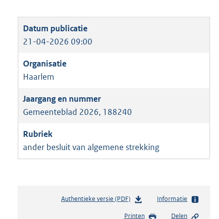
21-04-2026 09:00
Haarlem
Gemeenteblad 2026, 188240
ander besluit van algemene strekking
Authentieke versie (PDF)
b
Informatie
e
Printen
Delen