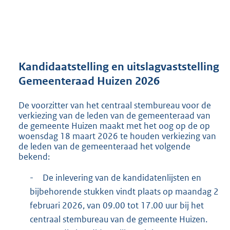
a
n
d
s
g
r
Kandidaatstelling en uitslagvaststelling
o
Gemeenteraad Huizen 2026
o
t
De voorzitter van het centraal stembureau voor de
t
verkiezing van de leden van de gemeenteraad van
e
de gemeente Huizen maakt met het oog op de op
:
woensdag 18 maart 2026 te houden verkiezing van
2
de leden van de gemeenteraad het volgende
1
bekend:
6
K
-
De inlevering van de kandidatenlijsten en
b
bijbehorende stukken vindt plaats op maandag 2
februari 2026, van 09.00 tot 17.00 uur bij het
centraal stembureau van de gemeente Huizen.