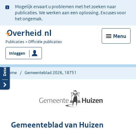
Ter
Mogelijk ervaart u problemen met het zoeken naar
informatie:
publicaties. We werken aan een oplossing. Excuses voor
het ongemak.
Menu
U
Publicaties
Officiële publicaties
bent
Inloggen
nu
hier:
Home
Gemeenteblad 2026, 18751
Gemeenteblad van Huizen