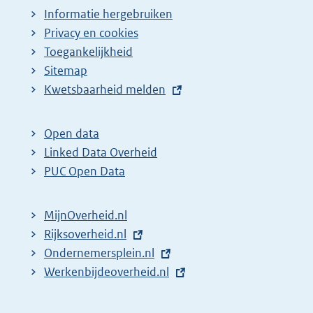
Informatie hergebruiken
Privacy en cookies
Toegankelijkheid
Sitemap
E
Kwetsbaarheid melden
x
t
Open data
e
Linked Data Overheid
r
PUC Open Data
n
e
MijnOverheid.nl
l
E
Rijksoverheid.nl
i
x
E
Ondernemersplein.nl
n
t
x
E
Werkenbijdeoverheid.nl
k
e
t
x
:
r
e
t