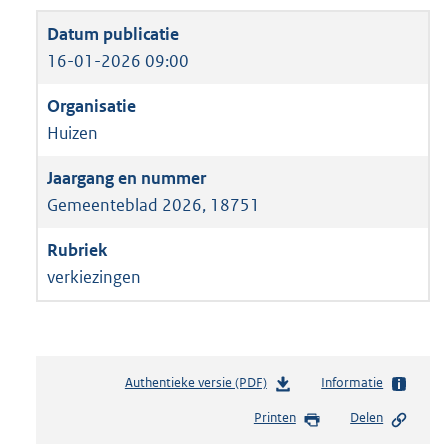
16-01-2026 09:00
Huizen
Gemeenteblad 2026, 18751
verkiezingen
Authentieke versie (PDF)
b
Informatie
e
Printen
Delen
s
t