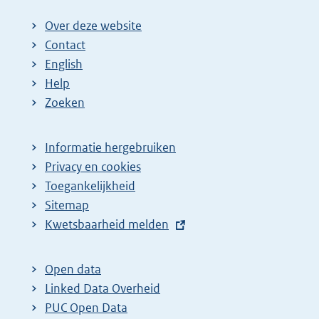
Over deze website
Contact
English
Help
Zoeken
Informatie hergebruiken
Privacy en cookies
Toegankelijkheid
Sitemap
E
Kwetsbaarheid melden
x
t
Open data
e
Linked Data Overheid
r
PUC Open Data