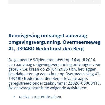
t
a
n
d
s
g
r
Kennisgeving ontvangst aanvraag
o
omgevingsvergunning, Overmeerseweg
o
41, 1394BD Nederhorst den Berg
t
t
e
De gemeente Wijdemeren heeft op 16 april 2026
:
een aanvraag omgevingsvergunning ontvangen voor
2
gebruik v.e. kraan op 29 juni 2026 t.b.v. het leggen
van dakplaten op een schuur op Overmeerseweg 41,
1
1394BD Nederhorst den Berg. De aanvraag is
9
geregistreerd onder zaaknummer Z2026-00000415.
K
De aanvraag betreft de volgende activiteiten:
b
•
opslaan roerende zaken