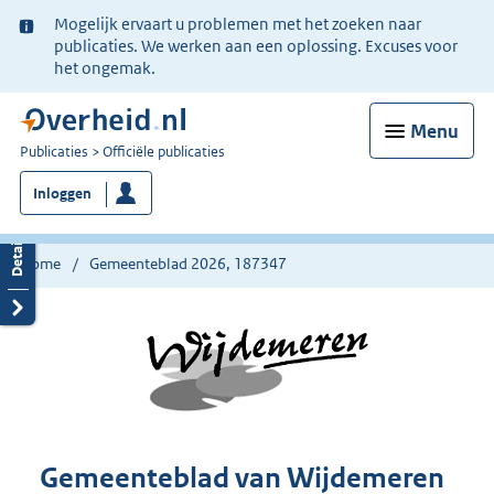
Ter
Mogelijk ervaart u problemen met het zoeken naar
informatie:
publicaties. We werken aan een oplossing. Excuses voor
het ongemak.
Menu
U
Publicaties
Officiële publicaties
bent
Inloggen
nu
hier:
Home
Gemeenteblad 2026, 187347
Gemeenteblad van Wijdemeren