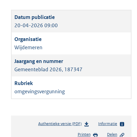
20-04-2026 09:00
Wijdemeren
Gemeenteblad 2026, 187347
omgevingsvergunning
Authentieke versie (PDF)
b
Informatie
e
Printen
Delen
s