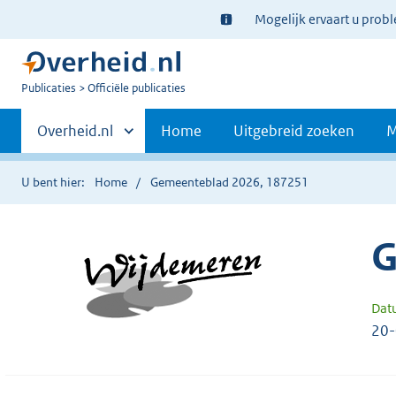
Ter
Mogelijk ervaart u prob
informatie:
U
Publicaties
Officiële publicaties
bent
Primaire
nu
Andere
Overheid.nl
Home
Uitgebreid zoeken
M
hier:
sites
navigatie
binnen
U bent hier:
Home
Gemeenteblad 2026, 187251
G
Dat
20-