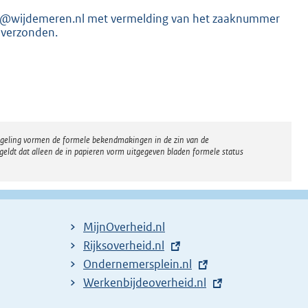
info@wijdemeren.nl met vermelding van het zaaknummer
 verzonden.
K
regeling vormen de formele bekendmakingen in de zin van de
eldt dat alleen de in papieren vorm uitgegeven bladen formele status
MijnOverheid.nl
E
Rijksoverheid.nl
x
E
Ondernemersplein.nl
t
x
E
Werkenbijdeoverheid.nl
e
t
x