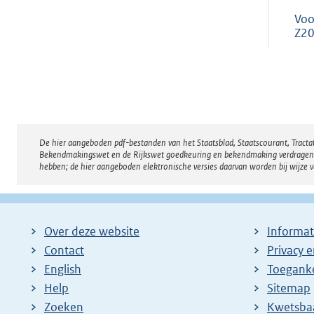
Voo
Z20
De hier aangeboden pdf-bestanden van het Staatsblad, Staatscourant, Tract
Disclaimer
Bekendmakingswet en de Rijkswet goedkeuring en bekendmaking verdragen voor
hebben; de hier aangeboden elektronische versies daarvan worden bij wijze 
Over deze website
Informat
Contact
Privacy 
English
Toeganke
Help
Sitemap
Zoeken
E
Kwetsba