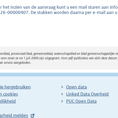
:
r het inzien van de aanvraag kunt u een mail sturen aan 
2
26-00000407. De stukken worden daarna per e-mail aan u
1
9
b
atenblad, provinciaal blad, gemeenteblad, waterschapsblad en blad gemeenschappelijke 
 zover ze na 1 juli 2009 zijn uitgegeven. Voor pdf-publicaties van vóór deze datum g
van service aangeboden.
ie hergebruiken
Open data
en cookies
Linked Data Overheid
lijkheid
PUC Open Data
arheid melden