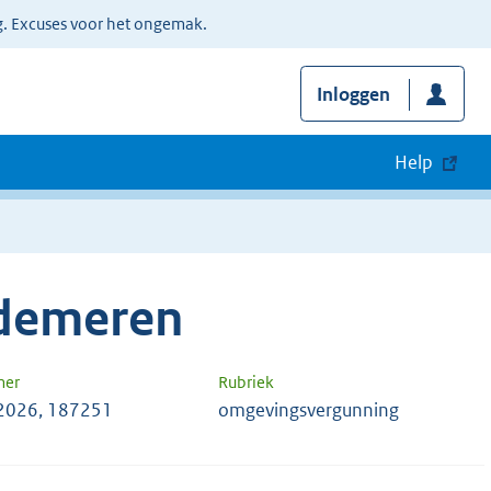
g. Excuses voor het ongemak.
Inloggen
Help
jdemeren
mer
Rubriek
2026, 187251
omgevingsvergunning