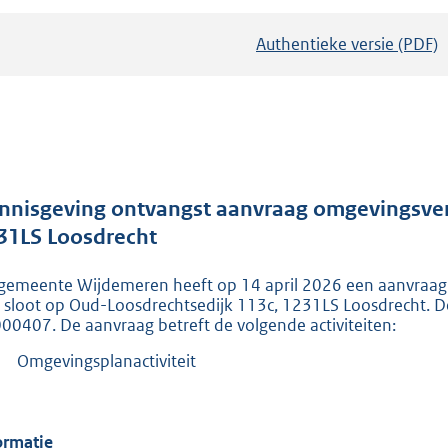
Authentieke versie (PDF)
b
e
s
t
a
n
d
nnisgeving ontvangst aanvraag omgevingsver
s
31LS Loosdrecht
g
gemeente Wijdemeren heeft op 14 april 2026 een aanvraa
r
 sloot op Oud-Loosdrechtsedijk 113c, 1231LS Loosdrecht. 
o
00407. De aanvraag betreft de volgende activiteiten:
o
Omgevingsplanactiviteit
t
t
e
ormatie