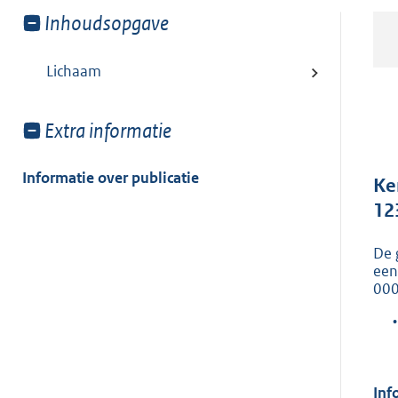
Toon
Inhoudsopgave
meer
van:
Lichaam
Toon
Extra informatie
meer
van:
Informatie over publicatie
Ke
12
De 
een
000
•
Inf