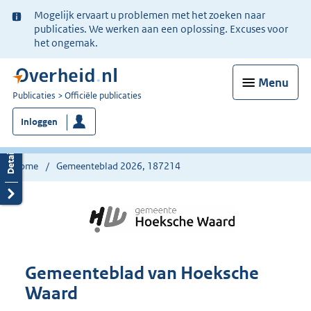
Ter
Mogelijk ervaart u problemen met het zoeken naar
informatie:
publicaties. We werken aan een oplossing. Excuses voor
het ongemak.
Menu
U
Publicaties
Officiële publicaties
bent
Inloggen
nu
hier:
Home
Gemeenteblad 2026, 187214
Gemeenteblad van Hoeksche
Waard