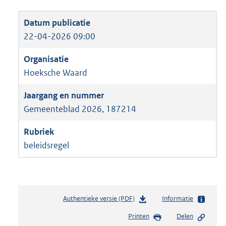
22-04-2026 09:00
Hoeksche Waard
Gemeenteblad 2026, 187214
beleidsregel
Authentieke versie (PDF)
b
Informatie
e
Printen
Delen
s