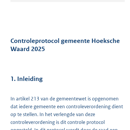
t
a
n
d
s
g
r
Controleprotocol gemeente Hoeksche
o
Waard 2025
o
t
t
e
:
1.
Inleiding
1
,
2
In artikel 213 van de gemeentewet is opgenomen
M
dat iedere gemeente een controleverordening dient
b
op te stellen. In het verlengde van deze
controleverordening is dit controle protocol