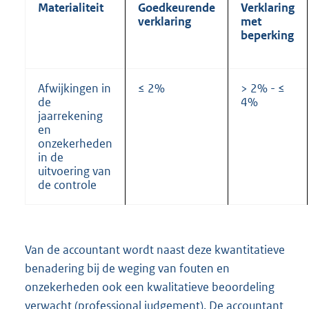
Materialiteit
Goedkeurende
Verklaring
verklaring
met
beperking
Afwijkingen in
≤ 2%
> 2% - ≤
de
4%
jaarrekening
en
onzekerheden
in de
uitvoering van
de controle
Van de accountant wordt naast deze kwantitatieve
benadering bij de weging van fouten en
onzekerheden ook een kwalitatieve beoordeling
verwacht (professional judgement). De accountant