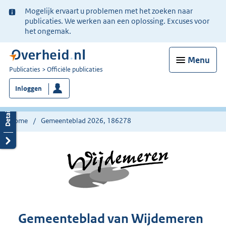
Ter
Mogelijk ervaart u problemen met het zoeken naar
informatie:
publicaties. We werken aan een oplossing. Excuses voor
het ongemak.
Menu
U
Publicaties
Officiële publicaties
bent
Inloggen
nu
hier:
Home
Gemeenteblad 2026, 186278
Gemeenteblad van Wijdemeren