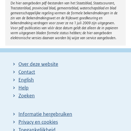
Disclaimer
De hier aangeboden pdf-bestanden van het Staatsblad, Staatscourant,
Tractatenblad, provinciaal blad, gemeenteblad, waterschapsblad en blad
gemeenschappelijke regeling vormen de formele bekendmakingen in de
zin van de Bekendmakingswet en de Rijkswet goedkeuring en
bekendmaking verdragen voor zover ze na 1 juli 2009 zijn uitgegeven.
Voor pdf-publicaties van vóór deze datum geldt dat alleen de in papieren
vorm uitgegeven bladen formele status hebben; de hier aangeboden
elektronische versies daarvan worden bij wijze van service aangeboden.
Over deze website
Contact
English
Help
Zoeken
Informatie hergebruiken
Privacy en cookies
Toegankelijkheid