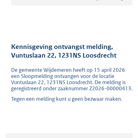
t
a
n
d
s
g
r
Kennisgeving ontvangst melding,
o
Vuntuslaan 22, 1231NS Loosdrecht
o
t
De gemeente Wijdemeren heeft op 15 april 2026
t
een Sloopmelding ontvangen voor de locatie
e
Vuntuslaan 22, 1231NS Loosdrecht. De melding is
:
geregistreerd onder zaaknummer Z2026-00000413.
2
1
Tegen een melding kunt u geen bezwaar maken.
7
K
b