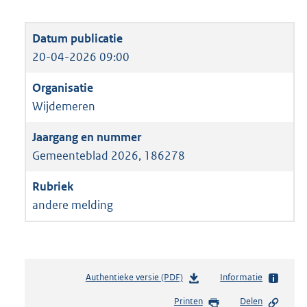
20-04-2026 09:00
Wijdemeren
Gemeenteblad 2026, 186278
andere melding
Authentieke versie (PDF)
b
Informatie
e
Printen
Delen
s