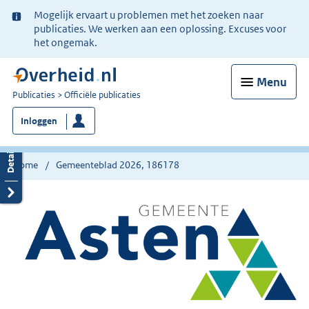
Ter
Mogelijk ervaart u problemen met het zoeken naar
informatie:
publicaties. We werken aan een oplossing. Excuses voor
het ongemak.
Menu
U
Publicaties
Officiële publicaties
bent
Inloggen
nu
hier:
Home
Gemeenteblad 2026, 186178