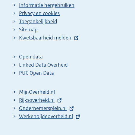
Informatie hergebruiken
Privacy en cookies
Toegankelijkheid
Sitemap
E
Kwetsbaarheid melden
x
t
Open data
e
Linked Data Overheid
r
PUC Open Data
n
e
MijnOverheid.nl
l
E
Rijksoverheid.nl
i
x
E
Ondernemersplein.nl
n
t
x
E
Werkenbijdeoverheid.nl
k
e
t
x
:
r
e
t