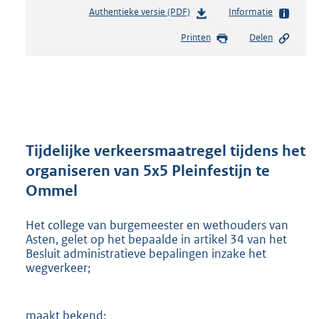
Authentieke versie (PDF)
b
Informatie
e
Printen
Delen
s
t
a
n
d
s
g
r
Tijdelijke verkeersmaatregel tijdens het
o
organiseren van 5x5 Pleinfestijn te
o
Ommel
t
t
e
Het college van burgemeester en wethouders van
:
Asten, gelet op het bepaalde in artikel 34 van het
2
Besluit administratieve bepalingen inzake het
wegverkeer;
5
1
K
b
maakt bekend: