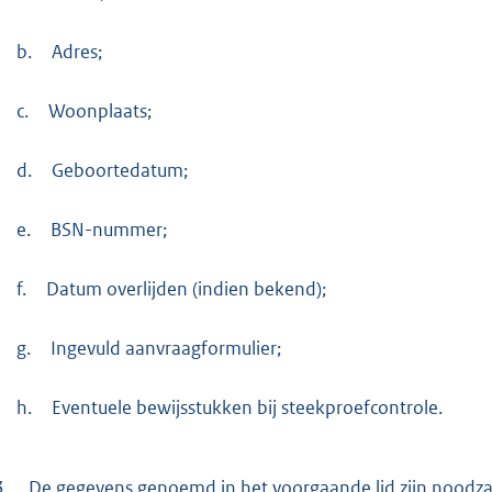
b.
Adres;
c.
Woonplaats;
d.
Geboortedatum;
e.
BSN-nummer;
f.
Datum overlijden (indien bekend);
g.
Ingevuld aanvraagformulier;
h.
Eventuele bewijsstukken bij steekproefcontrole.
3.
De gegevens genoemd in het voorgaande lid zijn noodzakel