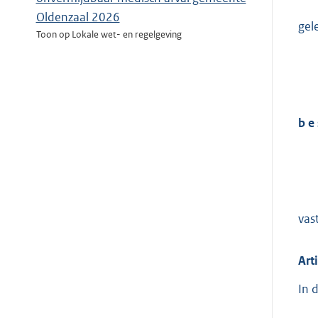
Oldenzaal 2026
gel
Toon op Lokale wet- en regelgeving
b e 
vas
Art
In 