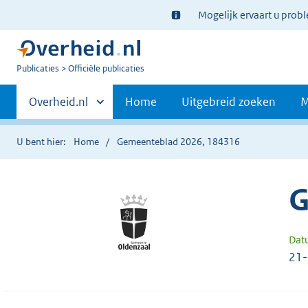
Ter
Mogelijk ervaart u prob
informatie:
U
Publicaties
Officiële publicaties
bent
Primaire
nu
Andere
Overheid.nl
Home
Uitgebreid zoeken
M
hier:
sites
navigatie
binnen
U bent hier:
Home
Gemeenteblad 2026, 184316
G
Dat
21-