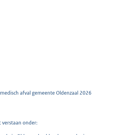
K
r medisch afval gemeente Oldenzaal 2026
 verstaan onder: