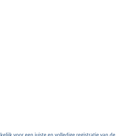
ijk voor een juiste en volledige registratie van de