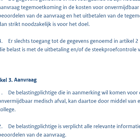
aanvraag tegemoetkoming in de kosten voor onvermijdbaar m
beoordelen van de aanvraag en het uitbetalen van de tege
dan strikt noodzakelijk is voor het doel.
4.
Er slechts toegang tot de gegevens genoemd in artikel 
die belast is met de uitbetaling en/of de steekproefcontrol
ikel
3.
Aanvraag
1.
De belastingplichtige die in aanmerking wil komen vo
onvermijdbaar medisch afval, kan daartoe door middel van e
college.
2.
De belastingplichtige is verplicht alle relevante informat
beoordelen van de aanvraag.