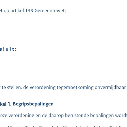
:
2
et op artikel 149 Gemeentewet;
5
5
b
s l u i t :
t te stellen: de verordening tegemoetkoming onvermijdbaa
ikel
1.
Begripsbepalingen
deze verordening en de daarop berustende bepalingen wordt