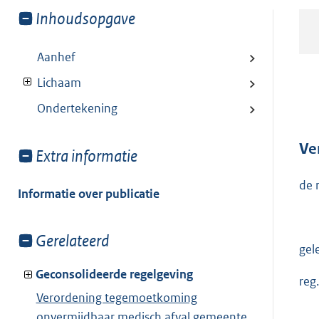
Toon
Inhoudsopgave
meer
van:
Aanhef
Lichaam
Ondertekening
Ve
Toon
Extra informatie
meer
de 
van:
Informatie over publicatie
Toon
Gerelateerd
gel
meer
van:
Geconsolideerde regelgeving
reg
Verordening tegemoetkoming
onvermijdbaar medisch afval gemeente