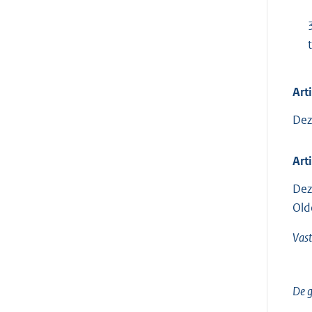
Art
Dez
Art
Dez
Old
Vast
De gr