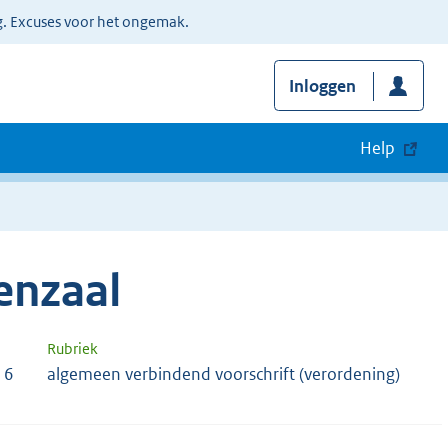
g. Excuses voor het ongemak.
Inloggen
Help
enzaal
Rubriek
16
algemeen verbindend voorschrift (verordening)