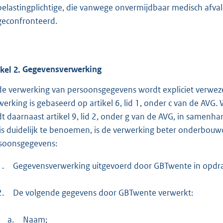
belastingplichtige, die vanwege onvermijdbaar medisch afv
geconfronteerd.
ikel
2.
Gegevensverwerking
 de verwerking van persoonsgegevens wordt expliciet verweze
werking is gebaseerd op artikel 6, lid 1, onder c van de A
dt daarnaast artikel 9, lid 2, onder g van de AVG, in samenh
is duidelijk te benoemen, is de verwerking beter onderbouwd 
soonsgegevens:
1.
Gegevensverwerking uitgevoerd door GBTwente in opdra
2.
De volgende gegevens door GBTwente verwerkt:
a.
Naam;