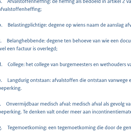
a.
Afvalstoffenheffing: de heffing als bedoeld in artikel 2
afvalstoffenheffing;
b.
Belastingplichtige: degene op wiens naam de aanslag afva
.
Belanghebbende: degene ten behoeve van wie een docume
wel een factuur is overlegd;
d.
College: het college van burgemeesters en wethouders 
e.
Langdurig ontstaan: afvalstoffen die ontstaan vanwege e
beperking.
.
Onvermijdbaar medisch afval: medisch afval als gevolg va
beperking. Te denken valt onder meer aan incontinentiemater
g.
Tegemoetkoming: een tegemoetkoming die door de gem