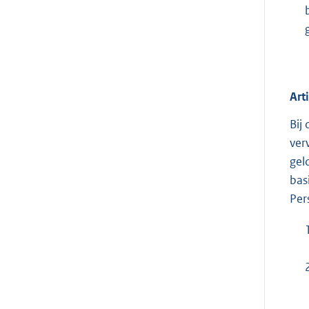
Art
Bij
ver
gel
bas
Per