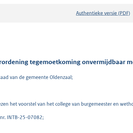
Authentieke versie (PDF)
b
e
s
t
a
n
d
rordening tegemoetkoming onvermijdbaar me
s
raad van de gemeente Oldenzaal;
g
r
o
o
ezen het voorstel van het college van burgemeester en weth
t
t
.nr. INTB-25-07082;
e