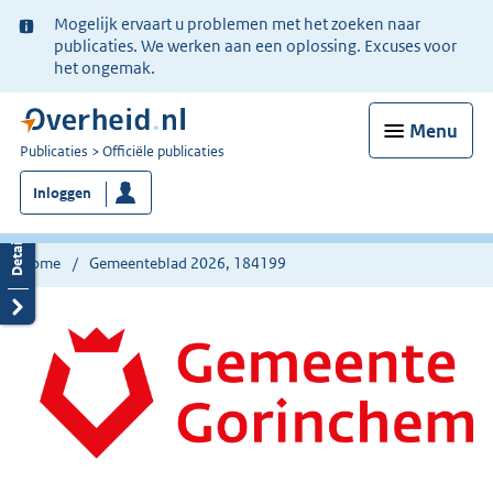
Ter
Mogelijk ervaart u problemen met het zoeken naar
informatie:
publicaties. We werken aan een oplossing. Excuses voor
het ongemak.
Menu
U
Publicaties
Officiële publicaties
bent
Inloggen
nu
hier:
Home
Gemeenteblad 2026, 184199