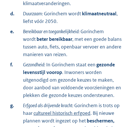
klimaatveranderingen.
d.
Duurzaam:
Gorinchem wordt
klimaatneutraal
,
liefst vóór 2050.
e.
Bereikbaar en toegankelijkheid:
Gorinchem
wordt
beter bereikbaar
, met een goede balans
tussen auto, fiets, openbaar vervoer en andere
manieren van reizen.
f.
Gezondheid:
In Gorinchem staat een
gezonde
levensstijl voorop
. Inwoners worden
uitgenodigd om gezonde keuzes te maken,
door aanbod van voldoende voorzieningen en
plekken die gezonde keuzes ondersteunen.
g.
Erfgoed als drijvende kracht:
Gorinchem is trots op
haar
cultureel historisch erfgoed
. Bij nieuwe
plannen wordt ingezet op het
beschermen,