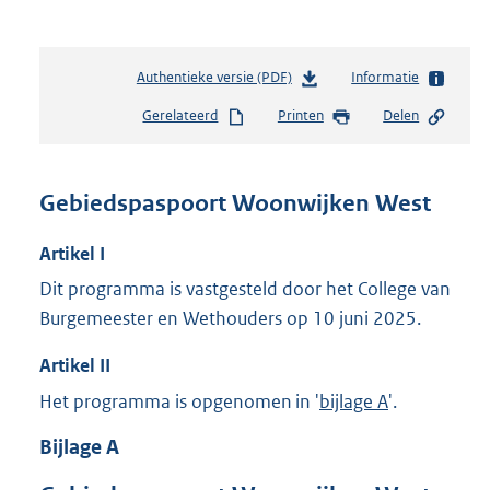
Authentieke versie (PDF)
b
Informatie
e
Gerelateerd
Printen
Delen
s
t
a
n
Gebiedspaspoort Woonwijken West
d
s
Artikel
I
g
r
Dit programma is vastgesteld door het College van
o
Burgemeester en Wethouders op 10 juni 2025.
o
t
Artikel
II
t
e
Het programma is opgenomen in '
bijlage A
'.
:
Bijlage
A
1
,