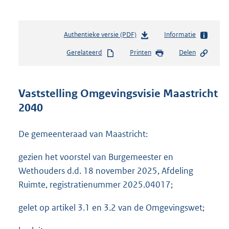
Authentieke versie (PDF)
b
Informatie
e
Gerelateerd
Printen
Delen
s
t
a
n
Vaststelling Omgevingsvisie Maastricht
d
2040
s
g
r
De gemeenteraad van Maastricht:
o
o
gezien het voorstel van Burgemeester en
t
Wethouders d.d. 18 november 2025, Afdeling
t
Ruimte, registratienummer 2025.04017;
e
:
7
gelet op artikel 3.1 en 3.2 van de Omgevingswet;
9
,