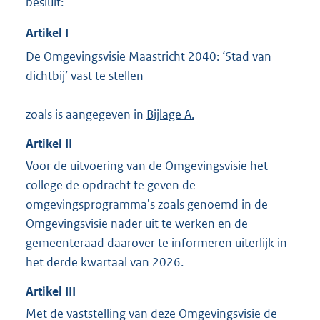
besluit:
1
M
Artikel
I
b
De Omgevingsvisie Maastricht 2040: ‘Stad van
dichtbij’ vast te stellen
zoals is aangegeven in
Bijlage A.
Artikel
II
Voor de uitvoering van de Omgevingsvisie het
college de opdracht te geven de
omgevingsprogramma's zoals genoemd in de
Omgevingsvisie nader uit te werken en de
gemeenteraad daarover te informeren uiterlijk in
het derde kwartaal van 2026.
Artikel
III
Met de vaststelling van deze Omgevingsvisie de