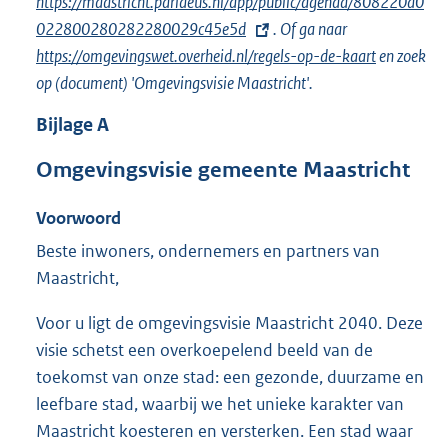
https://maastricht.parlaeus.nl/app/public/agenda/808220a0
x
022800280282280029c45e5d
t
. Of ga naar
https://omgevingswet.overheid.nl/regels-op-de-kaart
e
en zoek
op (document) 'Omgevingsvisie Maastricht'.
r
n
Bijlage
A
e
l
Omgevingsvisie gemeente Maastricht
i
Voorwoord
n
k
Beste inwoners, ondernemers en partners van
:
Maastricht,
Voor u ligt de omgevingsvisie Maastricht 2040. Deze
visie schetst een overkoepelend beeld van de
toekomst van onze stad: een gezonde, duurzame en
leefbare stad, waarbij we het unieke karakter van
Maastricht koesteren en versterken. Een stad waar