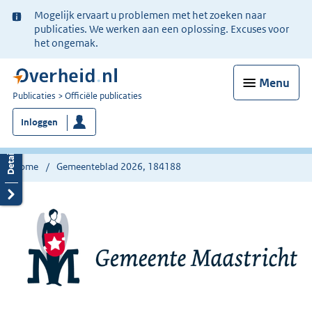
Ter
Mogelijk ervaart u problemen met het zoeken naar
informatie:
publicaties. We werken aan een oplossing. Excuses voor
het ongemak.
Menu
U
Publicaties
Officiële publicaties
bent
Inloggen
nu
hier:
Home
Gemeenteblad 2026, 184188