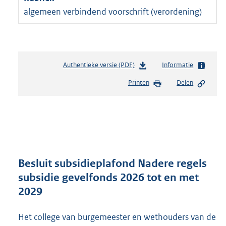
algemeen verbindend voorschrift (verordening)
Authentieke versie (PDF)
b
Informatie
e
Printen
Delen
s
t
a
n
d
s
g
r
Besluit subsidieplafond Nadere regels
o
subsidie gevelfonds 2026 tot en met
o
2029
t
t
e
Het college van burgemeester en wethouders van de
: