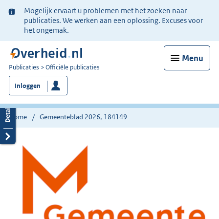
Ter
Mogelijk ervaart u problemen met het zoeken naar
informatie:
publicaties. We werken aan een oplossing. Excuses voor
het ongemak.
Menu
U
Publicaties
Officiële publicaties
bent
Inloggen
nu
hier:
Home
Gemeenteblad 2026, 184149