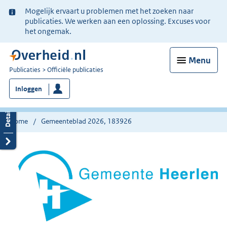
Ter
Mogelijk ervaart u problemen met het zoeken naar
informatie:
publicaties. We werken aan een oplossing. Excuses voor
het ongemak.
Menu
U
Publicaties
Officiële publicaties
bent
Inloggen
nu
hier:
Home
Gemeenteblad 2026, 183926