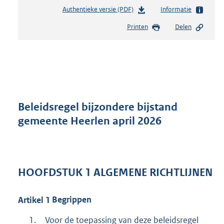
Authentieke versie (PDF)
b
Informatie
e
Printen
Delen
s
t
a
n
d
s
g
r
Beleidsregel bijzondere bijstand
o
gemeente Heerlen april 2026
o
t
t
e
:
HOOFDSTUK
1
ALGEMENE RICHTLIJNEN
4
7
5
Artikel
1
Begrippen
K
1.
Voor de toepassing van deze beleidsregel
b