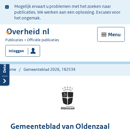
Ter
Mogelijk ervaart u problemen met het zoeken naar
informatie:
publicaties. We werken aan een oplossing. Excuses voor
het ongemak.
Menu
U
Publicaties
Officiële publicaties
bent
Inloggen
nu
hier:
Home
Gemeenteblad 2026, 182534
Gemeenteblad van Oldenzaal