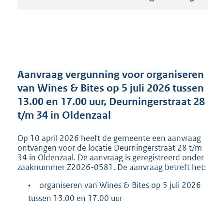
s
t
a
n
d
s
g
r
Aanvraag vergunning voor organiseren
o
van Wines & Bites op 5 juli 2026 tussen
o
13.00 en 17.00 uur, Deurningerstraat 28
t
t
t/m 34 in Oldenzaal
e
:
Op 10 april 2026 heeft de gemeente een aanvraag
2
ontvangen voor de locatie Deurningerstraat 28 t/m
0
34 in Oldenzaal. De aanvraag is geregistreerd onder
1
zaaknummer Z2026-0581. De aanvraag betreft het:
K
b
•
organiseren van Wines & Bites op 5 juli 2026
tussen 13.00 en 17.00 uur