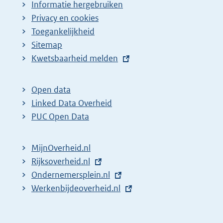
Informatie hergebruiken
Privacy en cookies
Toegankelijkheid
Sitemap
E
Kwetsbaarheid melden
x
t
Open data
e
Linked Data Overheid
r
PUC Open Data
n
e
MijnOverheid.nl
l
E
Rijksoverheid.nl
i
x
E
Ondernemersplein.nl
n
t
x
E
Werkenbijdeoverheid.nl
k
e
t
x
:
r
e
t