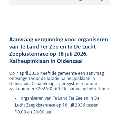
s
t
a
n
d
s
g
r
Aanvraag vergunning voor organiseren
o
van Te Land Ter Zee en In De Lucht
o
Zeepkistenrace op 18 juli 2026,
t
t
Kalheupinklaan in Oldenzaal
e
:
Op 7 april 2026 heeft de gemeente een aanvraag
2
ontvangen voor de locatie Kalheupinklaan in
0
Oldenzaal. De aanvraag is geregistreerd onder
1
zaaknummer Z2026-0560. De aanvraag betreft het:
K
b
•
organiseren van Te Land Ter Zee en In De
Lucht Zeepkistenrace op 18 juli 2026 tussen
10.00 en 20.00 uur