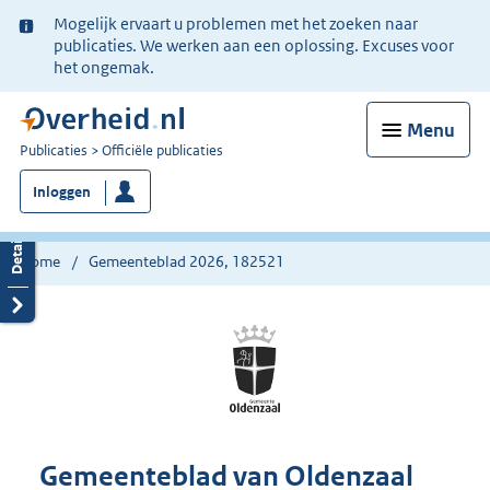
Ter
Mogelijk ervaart u problemen met het zoeken naar
informatie:
publicaties. We werken aan een oplossing. Excuses voor
het ongemak.
Menu
U
Publicaties
Officiële publicaties
bent
Inloggen
nu
hier:
Home
Gemeenteblad 2026, 182521
Gemeenteblad van Oldenzaal