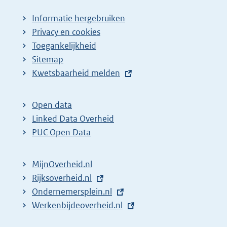
Informatie hergebruiken
Privacy en cookies
Toegankelijkheid
Sitemap
E
Kwetsbaarheid melden
x
t
Open data
e
Linked Data Overheid
r
PUC Open Data
n
e
MijnOverheid.nl
l
E
Rijksoverheid.nl
i
x
E
Ondernemersplein.nl
n
t
x
E
Werkenbijdeoverheid.nl
k
e
t
x
: