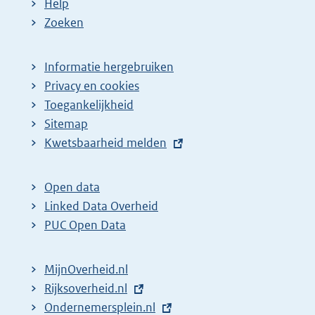
Help
Zoeken
Informatie hergebruiken
Privacy en cookies
Toegankelijkheid
Sitemap
E
Kwetsbaarheid melden
x
t
Open data
e
Linked Data Overheid
r
PUC Open Data
n
e
MijnOverheid.nl
l
E
Rijksoverheid.nl
i
x
E
Ondernemersplein.nl
n