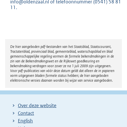
info@oldenzaal.nl of telefoonnummer (0541) 58 81
11.
Disclaimer
De hier aangeboden pdf-bestanden van het Staatsblad, Staatscourant,
Tractatenblad, provinciaal blad, gemeenteblad, waterschapsblad en blad
gemeenschappelijke regeling vormen de formele bekendmakingen in de
zin van de Bekendmakingswet en de Rijkswet goedkeuring en
bekendmaking verdragen voor zover ze na 1 juli 2009 zijn uitgegeven.
Voor pdf-publicaties van vóór deze datum geldt dat alleen de in papieren
vorm uitgegeven bladen formele status hebben; de hier aangeboden
elektronische versies daarvan worden bij wijze van service aangeboden.
Over deze website
Contact
English