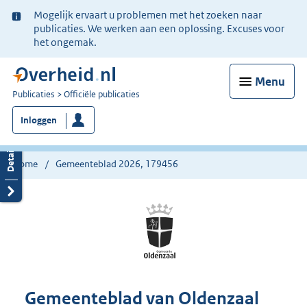
Ter
Mogelijk ervaart u problemen met het zoeken naar
informatie:
publicaties. We werken aan een oplossing. Excuses voor
het ongemak.
Menu
U
Publicaties
Officiële publicaties
bent
Inloggen
nu
hier:
Home
Gemeenteblad 2026, 179456
Gemeenteblad van Oldenzaal