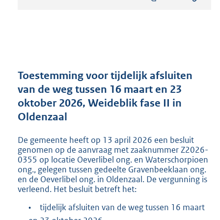
s
t
a
n
d
s
g
r
Toestemming voor tijdelijk afsluiten
o
van de weg tussen 16 maart en 23
o
oktober 2026, Weideblik fase II in
t
t
Oldenzaal
e
:
De gemeente heeft op 13 april 2026 een besluit
2
genomen op de aanvraag met zaaknummer Z2026-
0
0355 op locatie Oeverlibel ong. en Waterschorpioen
4
ong., gelegen tussen gedeelte Gravenbeeklaan ong.
K
en de Oeverlibel ong. in Oldenzaal. De vergunning is
b
verleend. Het besluit betreft het:
•
tijdelijk afsluiten van de weg tussen 16 maart