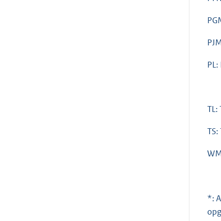
PG
PJM
PL:
TL:
TS:
WM:
*: 
opg