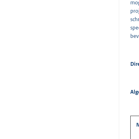
mog
pro
sch
spe
bev
Dir
Alg
N