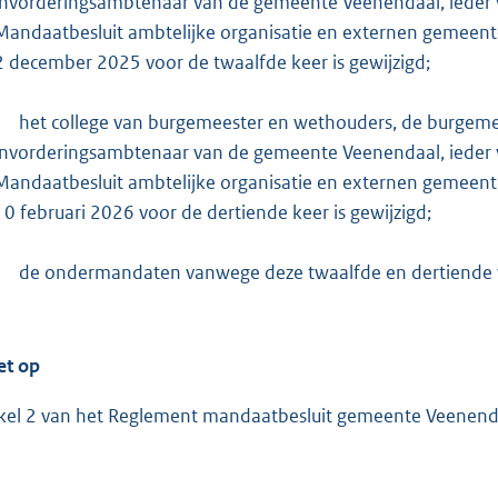
:
invorderingsambtenaar van de gemeente Veenendaal, ieder 
9
Mandaatbesluit ambtelijke organisatie en externen gemeent
5
2 december 2025 voor de twaalfde keer is gewijzigd;
0
het college van burgemeester en wethouders, de burgeme
b
invorderingsambtenaar van de gemeente Veenendaal, ieder 
Mandaatbesluit ambtelijke organisatie en externen gemeent
10 februari 2026 voor de dertiende keer is gewijzigd;
de ondermandaten vanwege deze twaalfde en dertiende w
et op
ikel 2 van het Reglement mandaatbesluit gemeente Veenenda