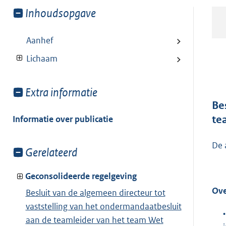
Toon
Inhoudsopgave
meer
van:
Aanhef
Lichaam
Toon
Extra informatie
meer
Be
van:
te
Informatie over publicatie
De 
Toon
Gerelateerd
meer
van:
Geconsolideerde regelgeving
Ove
Besluit van de algemeen directeur tot
vaststelling van het ondermandaatbesluit
•
aan de teamleider van het team Wet