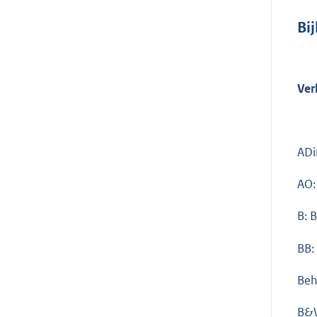
Bi
Ver
ADi
AO:
B: 
BB:
Beh
B&W