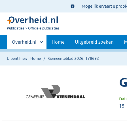
Ter
Mogelijk ervaart u prob
informatie:
U
Publicaties
Officiële publicaties
bent
Primaire
nu
Andere
Overheid.nl
Home
Uitgebreid zoeken
M
hier:
sites
navigatie
binnen
U bent hier:
Home
Gemeenteblad 2026, 178692
G
Dat
15-