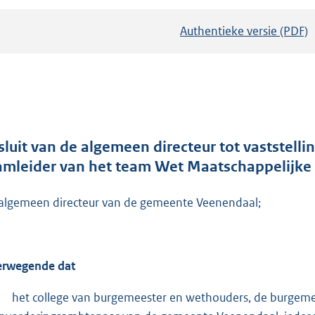
Authentieke versie (PDF)
b
e
s
t
a
n
d
sluit van de algemeen directeur tot vaststell
s
amleider van het team Wet Maatschappelijke
g
r
algemeen directeur van de gemeente Veenendaal;
o
o
t
rwegende dat
t
e
het college van burgemeester en wethouders, de burgeme