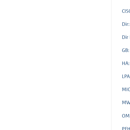
CIS
Dir:
Dir
GB:
HA:
LPA
MIO
MW
OM
PFH