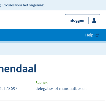
g. Excuses voor het ongemak.
Inloggen
Help
nendaal
Rubriek
6, 178692
delegatie- of mandaatbesluit