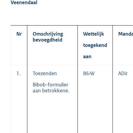
Veenendaal
Nr
Omschrijving
Wettelijk
Manda
bevoegdheid
toegekend
aan
1.
Toezenden
B&W
ADir
Bibob-formulier
aan betrokkene.