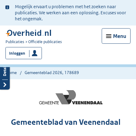
Ter
Mogelijk ervaart u problemen met het zoeken naar
informatie:
publicaties. We werken aan een oplossing. Excuses voor
het ongemak.
Menu
U
Publicaties
Officiële publicaties
bent
Inloggen
nu
hier:
Home
Gemeenteblad 2026, 178689
Gemeenteblad van Veenendaal