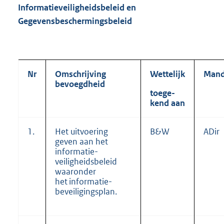
Informatieveiligheidsbeleid en
Gegevensbeschermingsbeleid
Nr
Omschrijving
Wettelijk
Mand
bevoegdheid
toege-
kend aan
1.
Het uitvoering
B&W
ADir
geven aan het
informatie-
veiligheidsbeleid
waaronder
het informatie-
beveiligingsplan.