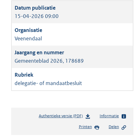
15-04-2026 09:00
Veenendaal
Gemeenteblad 2026, 178689
delegatie- of mandaatbesluit
Authentieke versie (PDF)
b
Informatie
e
Printen
Delen
s
t