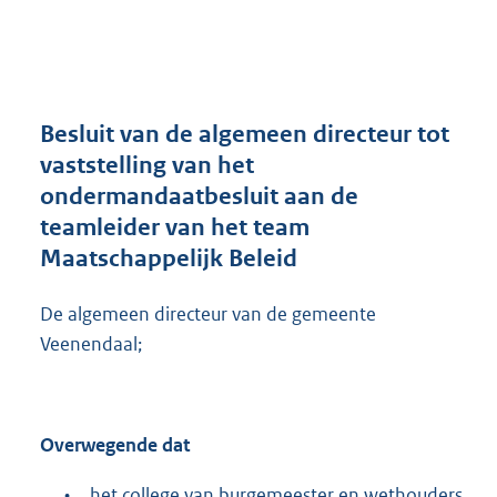
a
n
d
s
g
r
Besluit van de algemeen directeur tot
o
vaststelling van het
o
ondermandaatbesluit aan de
t
t
teamleider van het team
e
Maatschappelijk Beleid
:
9
De algemeen directeur van de gemeente
0
2
Veenendaal;
K
b
Overwegende dat
•
het college van burgemeester en wethouders,