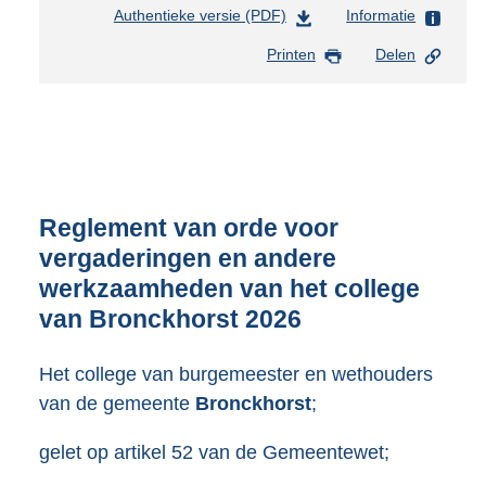
Authentieke versie (PDF)
b
Informatie
e
Printen
Delen
s
t
a
n
d
s
g
r
Reglement van orde voor
o
vergaderingen en andere
o
werkzaamheden van het college
t
t
van Bronckhorst 2026
e
:
Het college van burgemeester en wethouders
3
van de gemeente
Bronckhorst
;
2
5
K
gelet op artikel 52 van de Gemeentewet;
b