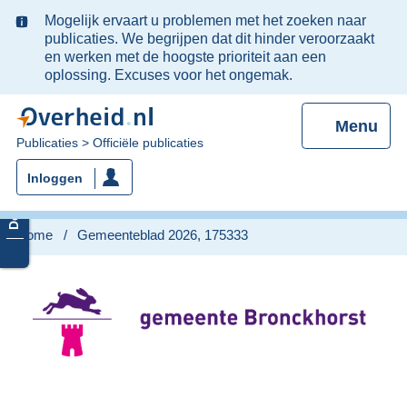
Ter
Mogelijk ervaart u problemen met het zoeken naar
informatie:
publicaties. We begrijpen dat dit hinder veroorzaakt
en werken met de hoogste prioriteit aan een
oplossing. Excuses voor het ongemak.
Menu
U
Publicaties
Officiële publicaties
bent
Inloggen
nu
hier:
Home
Gemeenteblad 2026, 175333