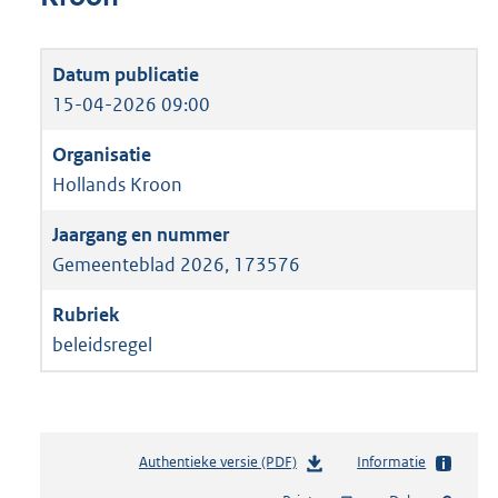
15-04-2026 09:00
Hollands Kroon
Gemeenteblad 2026, 173576
beleidsregel
Authentieke versie (PDF)
b
Informatie
e