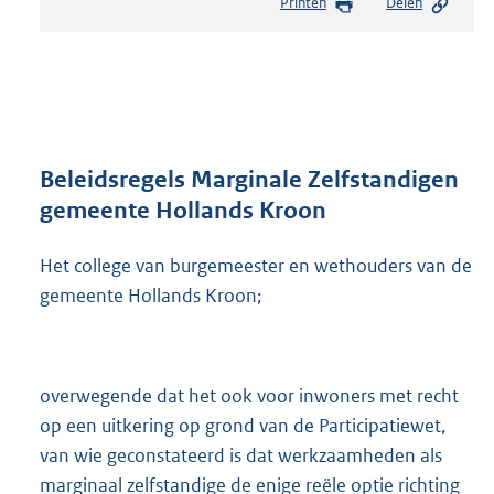
Printen
Delen
s
t
a
n
d
s
g
r
Beleidsregels Marginale Zelfstandigen
o
gemeente Hollands Kroon
o
t
Het college van burgemeester en wethouders van de
t
e
gemeente Hollands Kroon;
:
4
9
5
overwegende dat het ook voor inwoners met recht
K
op een uitkering op grond van de Participatiewet,
b
van wie geconstateerd is dat werkzaamheden als
marginaal zelfstandige de enige reële optie richting