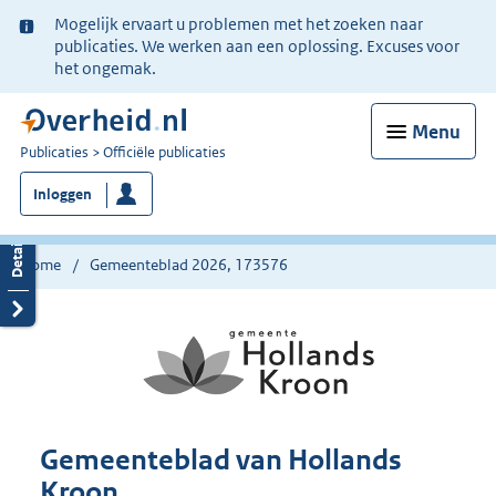
Ter
Mogelijk ervaart u problemen met het zoeken naar
informatie:
publicaties. We werken aan een oplossing. Excuses voor
het ongemak.
Menu
U
Publicaties
Officiële publicaties
bent
Inloggen
nu
hier:
Home
Gemeenteblad 2026, 173576
Gemeenteblad van Hollands
Kroon