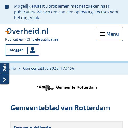
Ter
Mogelijk ervaart u problemen met het zoeken naar
informatie:
publicaties. We werken aan een oplossing. Excuses voor
het ongemak.
Menu
U
Publicaties
Officiële publicaties
bent
Inloggen
nu
hier:
Home
Gemeenteblad 2026, 173456
Gemeenteblad van Rotterdam