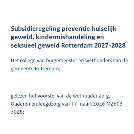
n
d
s
g
r
Subsidieregeling preventie huiselijk
o
geweld, kindermishandeling en
o
seksueel geweld Rotterdam 2027-2028
t
t
e
Het college van burgemeester en wethouders van de
:
gemeente Rotterdam;
4
9
9
K
gelezen het voorstel van de wethouder Zorg,
b
Ouderen en Jeugdzorg van 17 maart 2026 M2603-
3028;