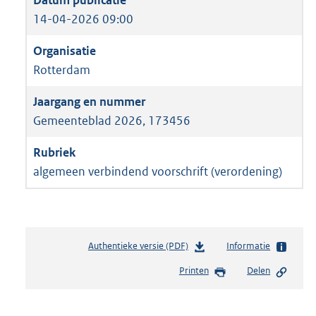
14-04-2026 09:00
Rotterdam
Gemeenteblad 2026, 173456
algemeen verbindend voorschrift (verordening)
Authentieke versie (PDF)
b
Informatie
e
Printen
Delen
s
t
a