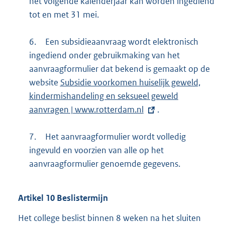
het volgende kalenderjaar kan worden ingediend
tot en met 31 mei.
6.
Een subsidieaanvraag wordt elektronisch
ingediend onder gebruikmaking van het
aanvraagformulier dat bekend is gemaakt op de
website
E
Subsidie voorkomen huiselijk geweld,
kindermishandeling en seksueel geweld
x
aanvragen | www.rotterdam.nl
t
.
e
7.
Het aanvraagformulier wordt volledig
r
ingevuld en voorzien van alle op het
n
aanvraagformulier genoemde gegevens.
e
l
i
Artikel
10
Beslistermijn
n
k
Het college beslist binnen 8 weken na het sluiten