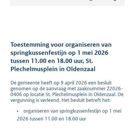
s
t
a
n
d
s
g
r
Toestemming voor organiseren van
o
springkussenfestijn op 1 mei 2026
o
tussen 11.00 en 18.00 uur, St.
t
t
Plechelmusplein in Oldenzaal
e
:
De gemeente heeft op 9 april 2026 een besluit
2
genomen op de aanvraag met zaaknummer Z2026-
0
0406 op locatie St. Plechelmusplein in Oldenzaal. De
4
vergunning is verleend. Het besluit betreft het:
K
b
•
organiseren van springkussenfestijn op 1 mei
2026 tussen 11.00 en 18.00 uur