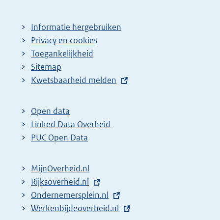
Informatie hergebruiken
Privacy en cookies
Toegankelijkheid
Sitemap
E
Kwetsbaarheid melden
x
t
Open data
e
Linked Data Overheid
r
PUC Open Data
n
e
MijnOverheid.nl
l
E
Rijksoverheid.nl
i
x
E
Ondernemersplein.nl
n
t
x
E
Werkenbijdeoverheid.nl
k