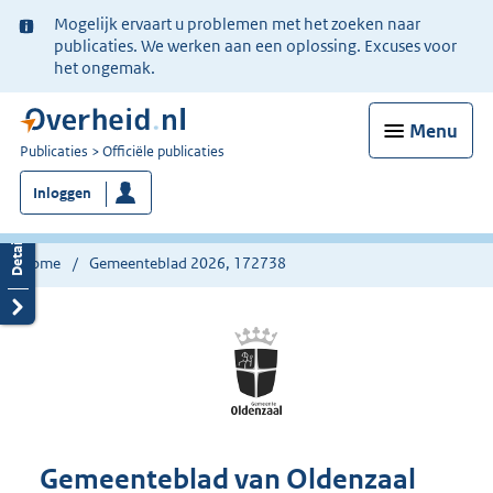
Ter
Mogelijk ervaart u problemen met het zoeken naar
informatie:
publicaties. We werken aan een oplossing. Excuses voor
het ongemak.
Menu
U
Publicaties
Officiële publicaties
bent
Inloggen
nu
hier:
Home
Gemeenteblad 2026, 172738
Gemeenteblad van Oldenzaal