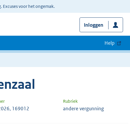
g. Excuses voor het ongemak.
Inloggen
Help
enzaal
mer
Rubriek
2026, 169012
andere vergunning