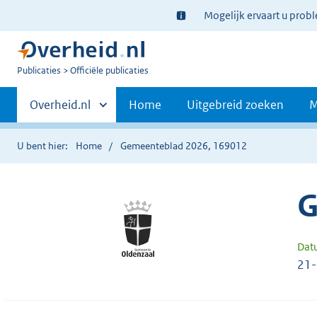
Ter
Mogelijk ervaart u prob
informatie:
U
Publicaties
Officiële publicaties
bent
Primaire
nu
Andere
Overheid.nl
Home
Uitgebreid zoeken
M
hier:
sites
navigatie
binnen
U bent hier:
Home
Gemeenteblad 2026, 169012
G
Dat
21-