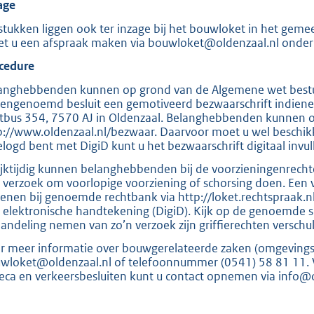
:
age
2
stukken liggen ook ter inzage bij het bouwloket in het gemee
0
t u een afspraak maken via bouwloket@oldenzaal.nl onder
4
cedure
anghebbenden kunnen op grond van de Algemene wet bestu
b
engenoemd besluit een gemotiveerd bezwaarschrift indienen
tbus 354, 7570 AJ in Oldenzaal. Belanghebbenden kunnen o
p://www.oldenzaal.nl/bezwaar. Daarvoor moet u wel beschikk
elogd bent met DigiD kunt u het bezwaarschrift digitaal invul
ijktijdig kunnen belanghebbenden bij de voorzieningenrecht
 verzoek om voorlopige voorziening of schorsing doen. Een 
ienen bij genoemde rechtbank via http://loket.rechtspraak.n
 elektronische handtekening (DigiD). Kijk op de genoemde s
andeling nemen van zo’n verzoek zijn griffierechten verschu
r meer informatie over bouwgerelateerde zaken (omgevingsw
wloket@oldenzaal.nl of telefoonnummer (0541) 58 81 11. V
eca en verkeersbesluiten kunt u contact opnemen via info@