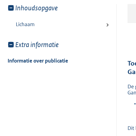
Toon
Inhoudsopgave
meer
van:
Lichaam
Toon
Extra informatie
meer
van:
Informatie over publicatie
To
Ga
De 
Gan
•
Dit