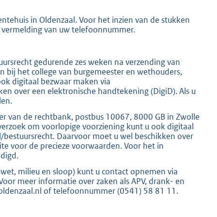
ntehuis in Oldenzaal. Voor het inzien van de stukken
 vermelding van uw telefoonnummer.
K
ursrecht gedurende zes weken na verzending van
 bij het college van burgemeester en wethouders,
ok digitaal bezwaar maken via
en over een elektronische handtekening (DigiD). Als u
len.
er van de rechtbank, postbus 10067, 8000 GB in Zwolle
verzoek om voorlopige voorziening kunt u ook digitaal
l/bestuursrecht. Daarvoor moet u wel beschikken over
ite voor de precieze voorwaarden. Voor het in
ldigd.
et, milieu en sloop) kunt u contact opnemen via
oor meer informatie over zaken als APV, drank- en
oldenzaal.nl of telefoonnummer (0541) 58 81 11.