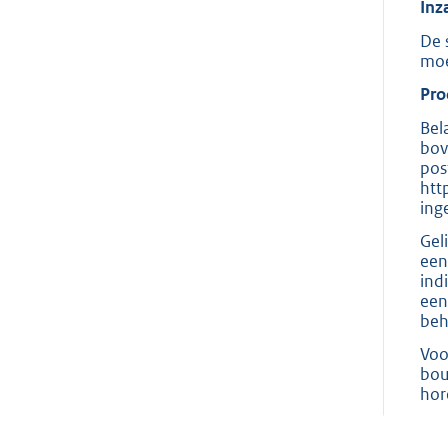
Inz
De 
moe
Pro
Bel
bov
pos
htt
ing
Gel
een
ind
een
beh
Voo
bou
hor