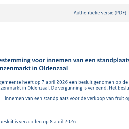
Authentieke versie (PDF)
b
e
s
t
a
n
d
estemming voor innemen van een standplaats 
s
nzenmarkt in Oldenzaal
g
gemeente heeft op 7 april 2026 een besluit genomen op d
r
zenmarkt in Oldenzaal. De vergunning is verleend. Het beslui
o
o
innemen van een standplaats voor de verkoop van fruit 
t
t
 besluit is verzonden op 8 april 2026.
e