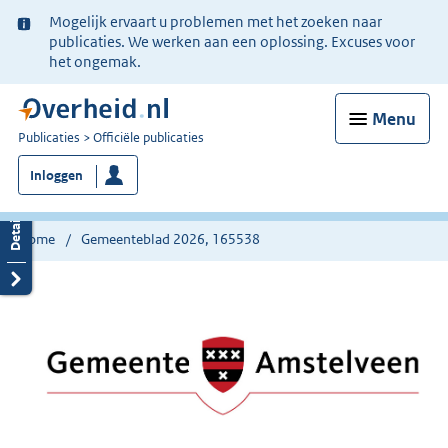
Ter
Mogelijk ervaart u problemen met het zoeken naar
informatie:
publicaties. We werken aan een oplossing. Excuses voor
het ongemak.
Menu
U
Publicaties
Officiële publicaties
bent
Inloggen
nu
hier:
Home
Gemeenteblad 2026, 165538