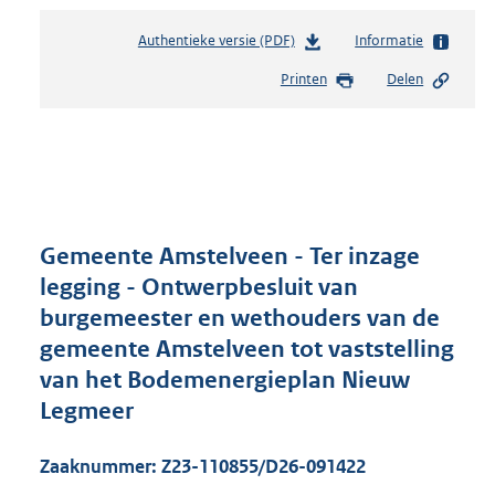
Authentieke versie (PDF)
b
Informatie
e
Printen
Delen
s
t
a
n
d
s
g
r
Gemeente Amstelveen - Ter inzage
o
legging - Ontwerpbesluit van
o
burgemeester en wethouders van de
t
t
gemeente Amstelveen tot vaststelling
e
van het Bodemenergieplan Nieuw
:
Legmeer
2
M
b
Zaaknummer: Z23-110855/D26-091422