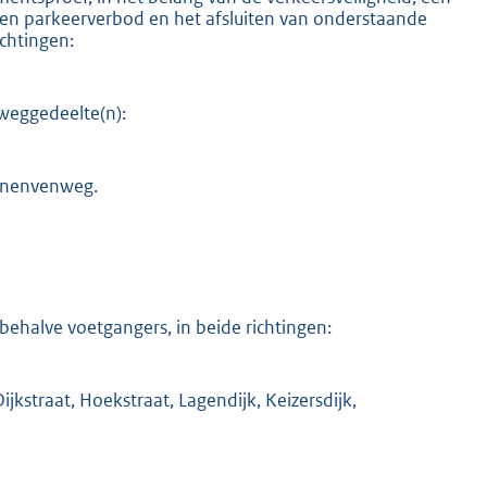
 een parkeerverbod en het afsluiten van onderstaande
ichtingen:
 weggedeelte(n):
K
ranenvenweg.
behalve voetgangers, in beide richtingen:
kstraat, Hoekstraat, Lagendijk, Keizersdijk,