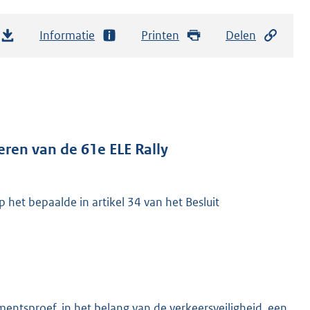
Informatie
Printen
Delen
eren van de 61e ELE Rally
het bepaalde in artikel 34 van het Besluit
entsproef, in het belang van de verkeersveiligheid, een