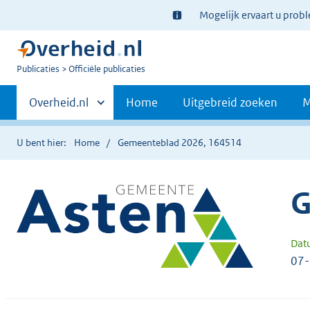
Ter
Mogelijk ervaart u prob
informatie:
U
Publicaties
Officiële publicaties
bent
Primaire
nu
Andere
Overheid.nl
Home
Uitgebreid zoeken
M
hier:
sites
navigatie
binnen
U bent hier:
Home
Gemeenteblad 2026, 164514
G
Dat
07-