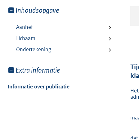
Toon
Inhoudsopgave
meer
van:
Aanhef
Lichaam
Ondertekening
Ti
Toon
Extra informatie
kl
meer
van:
Informatie over publicatie
Het
adm
maa
dat