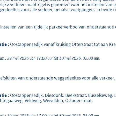
:
delijke verkeersmaatregel is genomen voor het instellen van
2
gedeeltes voor alle verkeer, behalve voetgangers, in beide r
5
2
 instellen van een tijdelijk parkeerverbod van onderstaande
b
atie
:
Oostappensedijk vanaf kruising Otterstraat tot aan K
m : 29 mei 2026 van 17.00 uur tot 30 mei 2026, 02.00 uur.
 afsluiten van onderstaande weggedeeltes voor alle verkeer, 
atie
:
Oostappensedijk, Diesdonk, Beekstraat, Busselseweg, Dij
htegaalweg, Veldweg, Weivelden, Ostaderstraat.
m : 29 mei 2026 van 17.00 uur tot 30 mei 2026, 02.00 uur.