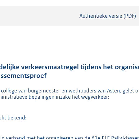
Authentieke versie (PDF)
b
e
s
t
a
n
d
jdelijke verkeersmaatregel tijdens het organis
s
assementsproef
g
 college van burgemeester en wethouders van Asten, gelet op 
r
inistratieve bepalingen inzake het wegverkeer;
o
o
t
kt bekend:
t
e
 in verband met het organiseren van de 61e ELE Rally klassem