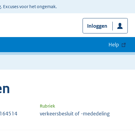
g. Excuses voor het ongemak.
Inloggen
Help
en
Rubriek
 164514
verkeersbesluit of -mededeling