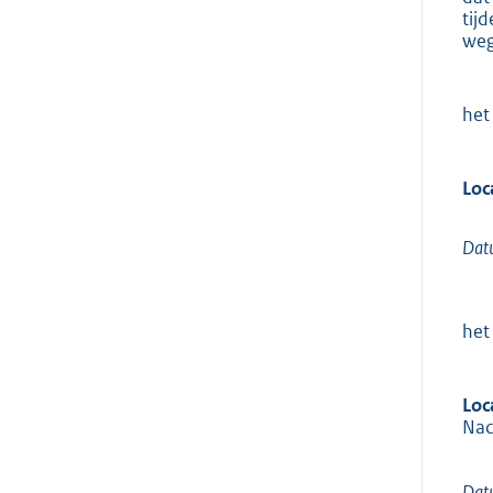
tij
weg
het
Loc
Datu
het
Loc
Nac
Datu