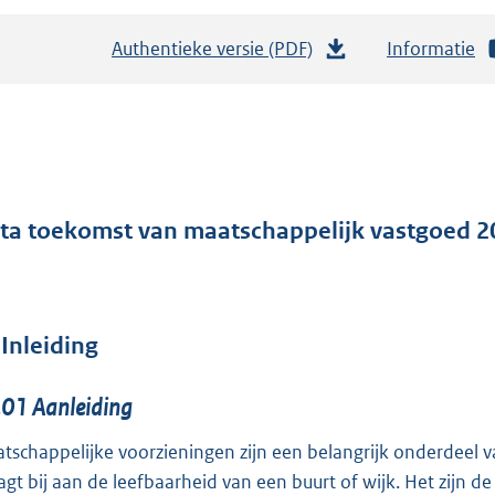
Authentieke versie (PDF)
b
Informatie
e
s
t
a
n
d
ta toekomst van maatschappelijk vastgoed 
s
g
r
Inleiding
o
o
.01
Aanleiding
t
t
tschappelijke voorzieningen zijn een belangrijk onderdeel
e
agt bij aan de leefbaarheid van een buurt of wijk. Het zijn