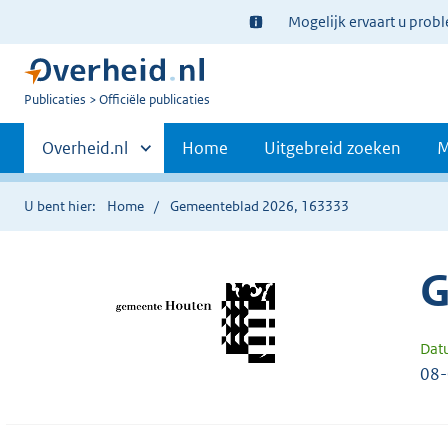
Ter
Mogelijk ervaart u prob
informatie:
U
Publicaties
Officiële publicaties
bent
Primaire
nu
Andere
Overheid.nl
Home
Uitgebreid zoeken
M
hier:
sites
navigatie
binnen
U bent hier:
Home
Gemeenteblad 2026, 163333
G
Dat
08-