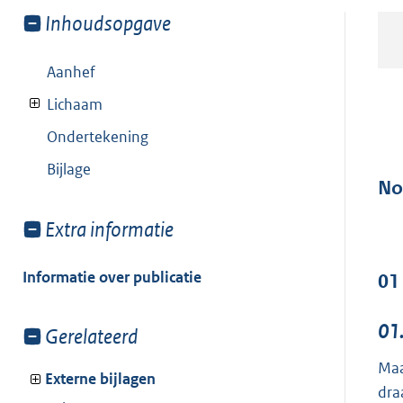
Toon
Inhoudsopgave
meer
van:
Aanhef
Lichaam
Ondertekening
Bijlage
No
Toon
Extra informatie
meer
van:
Informatie over publicatie
01
01
Toon
Gerelateerd
meer
Maa
van:
Externe bijlagen
dra