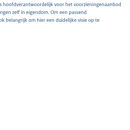
e is hoofdverantwoordelijk voor het voorzieningenaanbod
ningen zelf in eigendom. Om een passend
belangrijk om hier een duidelijke visie op te
schappelijk vastgoed’ vastgesteld. Deze visie vormt de
doel de vastgoedportefeuille zo goed mogelijk aan te
tussen de veranderende vraag (behoefte) en het statische
re de huidige vastgoedportefeuille aansluit bij de
en heeft de gemeente begin 2024 besloten om een
n integrale visie op het voorzieningenaanbod in de
ijke ambities, beleidsdoelstellingen en financiële