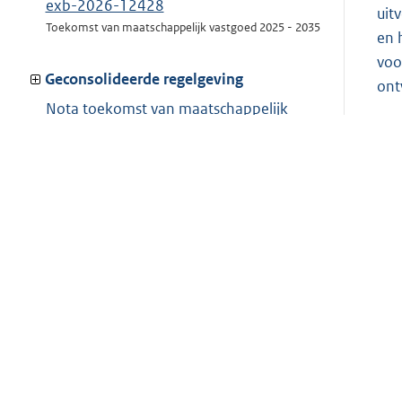
exb-2026-12428
uit
Toekomst van maatschappelijk vastgoed 2025 - 2035
en 
voo
Geconsolideerde regelgeving
ont
Nota toekomst van maatschappelijk
vastgoed 2025-2035
Toon op Lokale wet- en regelgeving
Op 
bas
lat
vas
vra
voo
H
v