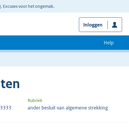
g. Excuses voor het ongemak.
Inloggen
Help
ten
Rubriek
63333
ander besluit van algemene strekking